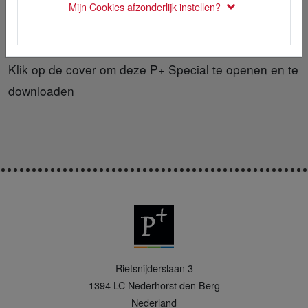
Mijn Cookies afzonderlijk instellen?
Klik op de cover om deze P+ Special te openen en te
downloaden
P
Rietsnijderslaan 3
+
1394 LC
Nederhorst den Berg
Nederland