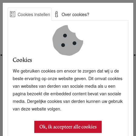
Skip
Cookies instellen
Over cookies?
to
Zoe
main
Best Practices voor een duurzame toekomst
content
Home
Cookies
We gebruiken cookies om ervoor te zorgen dat wij u de
Home
Specials
MVO Experts vermaatschappelijking
beste ervaring op onze website geven. Dit omvat cookies
van websites van derden van sociale media als u een
MVO Experts vermaatschappelijking
pagina bezoekt die embedded content bevat van sociale
media. Dergelijke cookies van derden kunnen uw gebruik
van deze website volgen.
Ok, ik accepteer alle cookies