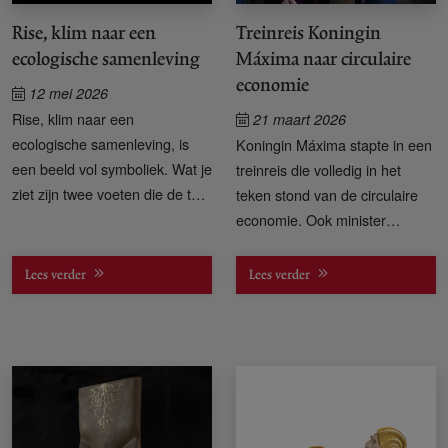
Rise, klim naar een
Treinreis Koningin
ecologische samenleving
Máxima naar circulaire
economie
12 mei 2026
Rise, klim naar een
21 maart 2026
ecologische samenleving, is
Koningin Máxima stapte in een
een beeld vol symboliek. Wat je
treinreis die volledig in het
ziet zijn twee voeten die de top
teken stond van de circulaire
van een ladder bereiken.
economie. Ook minister
Stientje van Veldhoven
(Economische Zaken en
Lees verder
Lees verder
Klimaat) hoorde hoe directeur
Antoine Heideveld van Het
Groene Brein de Week van de
Circulaire Economie aftrapte.