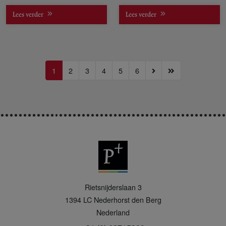
daadkrachtig inzetten op
taken uitvoeren.
Lees verder
Lees verder
impact investing.
1
2
3
4
5
6
P
Rietsnijderslaan 3
+
1394 LC
Nederhorst den Berg
Nederland