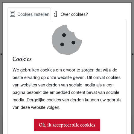
Skip
Cookies instellen
Over cookies?
to
Zoe
main
Best Practices voor een duurzame toekomst
content
Home
Cookies
We gebruiken cookies om ervoor te zorgen dat wij u de
Home
Nieuwsarchief
beste ervaring op onze website geven. Dit omvat cookies
van websites van derden van sociale media als u een
P+ brengt het nieuws over een duurzame
pagina bezoekt die embedded content bevat van sociale
toekomst
media. Dergelijke cookies van derden kunnen uw gebruik
van deze website volgen.
Ok, ik accepteer alle cookies