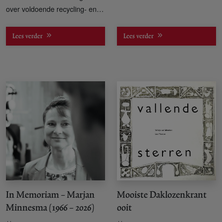
over voldoende recycling- en
verwerkingscapaciteit.
Nederlandse afvalcentrales
Lees verder
Lees verder
kunnen deze reststromen wèl
verwerken en daarmee
voorkomen dat afval elders in
Europa wordt gestort en zo
aanzienlijke methaanemissies
veroorzaken.
In Memoriam – Marjan
Mooiste Daklozenkrant
Minnesma (1966 – 2026)
ooit