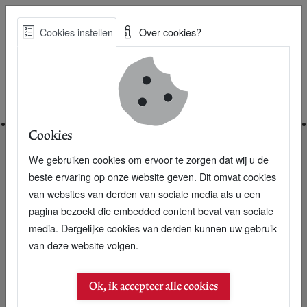
Skip
Cookies instellen
Over cookies?
to
Zoe
main
Best Practices voor een duurzame toekomst
content
Home
Cookies
We gebruiken cookies om ervoor te zorgen dat wij u de
Home
Specials
Wat is een circulair gebouw straks waard?
beste ervaring op onze website geven. Dit omvat cookies
van websites van derden van sociale media als u een
Wat is een circulair gebouw straks waard?
pagina bezoekt die embedded content bevat van sociale
media. Dergelijke cookies van derden kunnen uw gebruik
van deze website volgen.
Ok, ik accepteer alle cookies