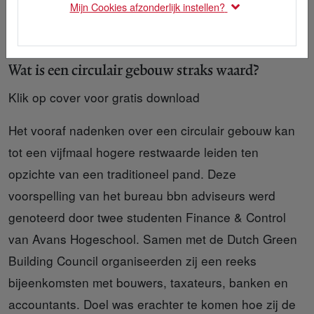
Mijn Cookies afzonderlijk instellen?
Wat is een circulair gebouw straks waard?
Klik op cover voor gratis download
Het vooraf nadenken over een circulair gebouw kan
tot een vijfmaal hogere restwaarde leiden ten
opzichte van een traditioneel pand. Deze
voorspelling van het bureau bbn adviseurs werd
genoteerd door twee studenten Finance & Control
van Avans Hogeschool. Samen met de Dutch Green
Building Council organiseerden zij een reeks
bijeenkomsten met bouwers, taxateurs, banken en
accountants. Doel was erachter te komen hoe zij de