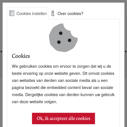
Skip
Cookies instellen
Over cookies?
to
Zoe
main
Best Practices voor een duurzame toekomst
content
Home
Cookies
We gebruiken cookies om ervoor te zorgen dat wij u de
Home
Nieuwsarchief
Eco-luier van plastic waterflessen
beste ervaring op onze website geven. Dit omvat cookies
van websites van derden van sociale media als u een
pagina bezoekt die embedded content bevat van sociale
media. Dergelijke cookies van derden kunnen uw gebruik
van deze website volgen.
Ok, ik accepteer alle cookies