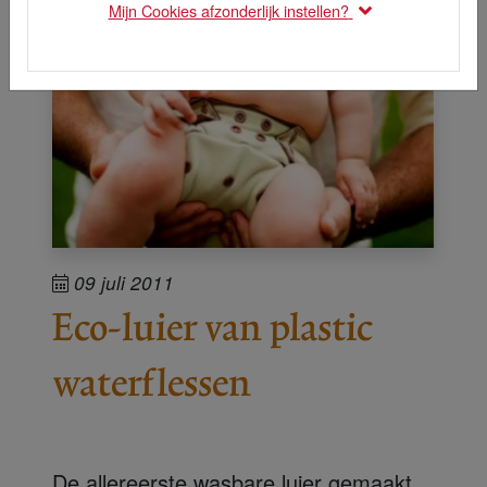
Mijn Cookies afzonderlijk instellen?
09 juli 2011
Eco-luier van plastic
waterflessen
De allereerste wasbare luier gemaakt