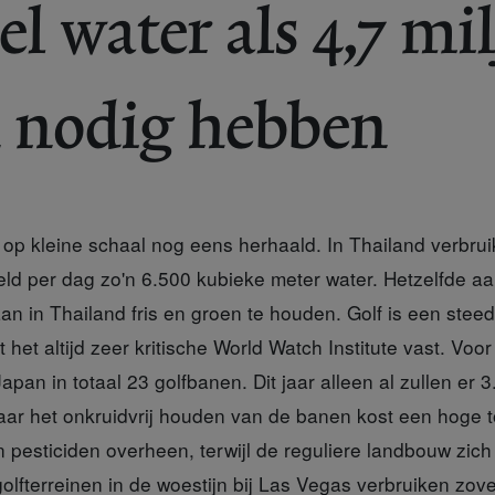
el water als 4,7 mi
 nodig hebben
 op kleine schaal nog eens herhaald. In Thailand verbru
d per dag zo'n 6.500 kubieke meter water. Hetzelfde aant
n in Thailand fris en groen te houden. Golf is een steed
 het altijd zeer kritische World Watch Institute vast. Voo
apan in totaal 23 golfbanen. Dit jaar alleen al zullen er 
r het onkruidvrij houden van de banen kost een hoge to
 pesticiden overheen, terwijl de reguliere landbouw zich 
golfterreinen in de woestijn bij Las Vegas verbruiken zov