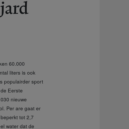
ljard
iken 60.000
al liters is ook
s populairder sport
r de Eerste
3.030 nieuwe
l. Per are gaat er
beperkt tot 2,7
eel water dat de