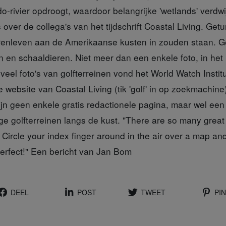
o-rivier opdroogt, waardoor belangrijke 'wetlands' verdw
over de collega's van het tijdschrift Coastal Living. Get
ierenleven aan de Amerikaanse kusten in zouden staan. 
n en schaaldieren. Niet meer dan een enkele foto, in he
eveel foto's van golfterreinen vond het World Watch Insti
 website van Coastal Living (tik 'golf' in op zoekmachine
n geen enkele gratis redactionele pagina, maar wel een l
 golfterreinen langs de kust. "There are so many great c
 Circle your index finger around in the air over a map an
Perfect!" Een bericht van Jan Bom
DEEL
POST
TWEET
PIN