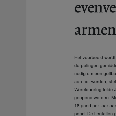
evenve
armen
Het voorbeeld wordt
dorpelingen gemiddel
nodig om een golfbaa
aan het worden, stelt
Wereldoorlog telde J
geopend worden. Maa
18 pond per jaar aan
pond. De tientallen 