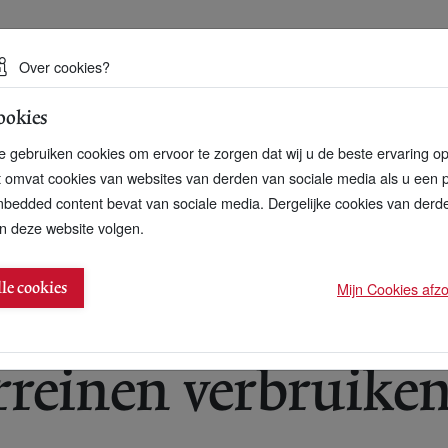
 een duurzame toekomst
Over cookies?
ookies
artnerschap
Over ons
Contact
 gebruiken cookies om ervoor te zorgen dat wij u de beste ervaring o
t omvat cookies van websites van derden van sociale media als u een 
bedded content bevat van sociale media. Dergelijke cookies van der
n deze website volgen.
evenveel water als 4,7 miljard armen nodig hebben
Mijn Cookies afzon
lle cookies
rreinen verbruike