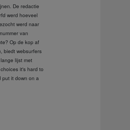
ijnen. De redactie
urfd werd hoeveel
Gezocht werd naar
t nummer van
tute? Op de kop af
), biedt websurfers
ange lijst met
hoices it's hard to
d put it down on a