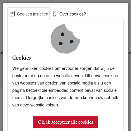
Skip
Cookies instellen
Over cookies?
to
Zoe
main
Best Practices voor een duurzame toekomst
content
Home
Cookies
We gebruiken cookies om ervoor te zorgen dat wij u de
Home
Nieuwsarchief
beste ervaring op onze website geven. Dit omvat cookies
Meerderheid Duitsers wil minder hard scheuren
van websites van derden van sociale media als u een
pagina bezoekt die embedded content bevat van sociale
media. Dergelijke cookies van derden kunnen uw gebruik
van deze website volgen.
02 maart 2004
Meerderheid Duitsers
Ok, ik accepteer alle cookies