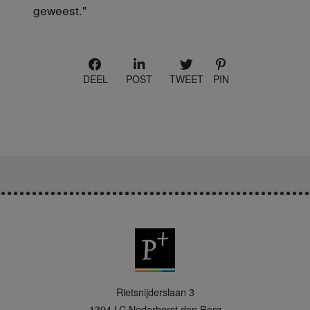
geweest."
DEEL
POST
TWEET
PIN
P
Rietsnijderslaan 3
+
1394 LC
Nederhorst den Berg