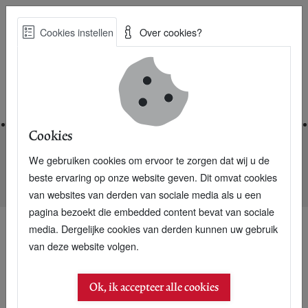
Skip
Cookies instellen
Over cookies?
to
Zoe
main
Best Practices voor een duurzame toekomst
content
Home
Cookies
We gebruiken cookies om ervoor te zorgen dat wij u de
Home
Nieuwsarchief
beste ervaring op onze website geven. Dit omvat cookies
Paul Hawken op zoek naar de 1000 beste bedrijven op aarde
van websites van derden van sociale media als u een
pagina bezoekt die embedded content bevat van sociale
media. Dergelijke cookies van derden kunnen uw gebruik
van deze website volgen.
10 maart 2004
Paul Hawken op zoek
Ok, ik accepteer alle cookies