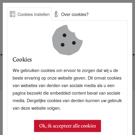
Skip
Cookies instellen
Over cookies?
to
Zoe
main
Best Practices voor een duurzame toekomst
content
Home
Cookies
We gebruiken cookies om ervoor te zorgen dat wij u de
Home
Nieuwsarchief
beste ervaring op onze website geven. Dit omvat cookies
Geheim netwerk 'CSR Chicks' op internet actief
van websites van derden van sociale media als u een
pagina bezoekt die embedded content bevat van sociale
media. Dergelijke cookies van derden kunnen uw gebruik
van deze website volgen.
24 maart 2004
Geheim netwerk 'CSR
Ok, ik accepteer alle cookies