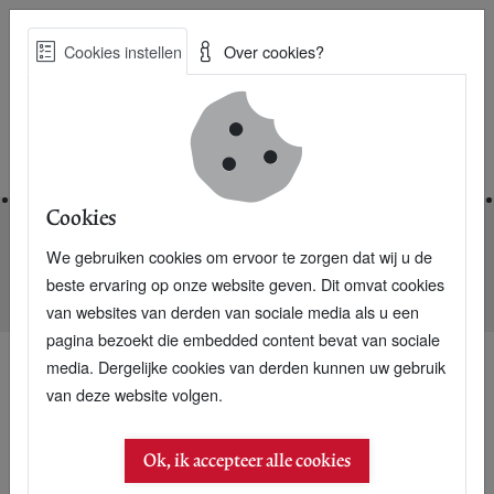
Skip
Cookies instellen
Over cookies?
to
Zoe
main
Best Practices voor een duurzame toekomst
content
Home
Cookies
We gebruiken cookies om ervoor te zorgen dat wij u de
Home
Nieuwsarchief
beste ervaring op onze website geven. Dit omvat cookies
Chinees kruid redding van malariabestrijding
van websites van derden van sociale media als u een
pagina bezoekt die embedded content bevat van sociale
media. Dergelijke cookies van derden kunnen uw gebruik
van deze website volgen.
11 mei 2004
Chinees kruid redding
Ok, ik accepteer alle cookies