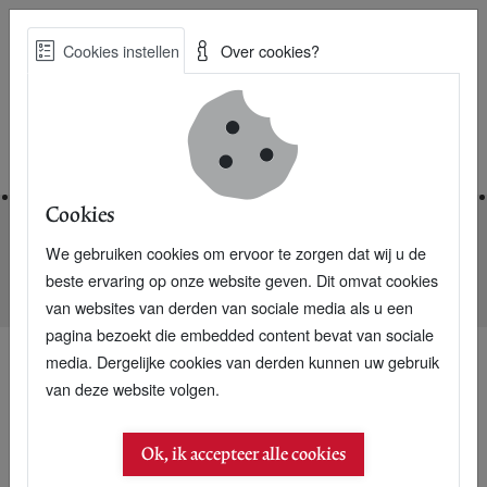
Skip
Cookies instellen
Over cookies?
to
Zoe
main
Best Practices voor een duurzame toekomst
content
Home
Cookies
We gebruiken cookies om ervoor te zorgen dat wij u de
Home
Nieuwsarchief
beste ervaring op onze website geven. Dit omvat cookies
De enige TH met duurzaamheid als voltijdsopleiding
van websites van derden van sociale media als u een
pagina bezoekt die embedded content bevat van sociale
media. Dergelijke cookies van derden kunnen uw gebruik
van deze website volgen.
24 november 2004
De enige TH met
Ok, ik accepteer alle cookies