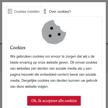
Skip
Cookies instellen
Over cookies?
to
Zoe
main
Best Practices voor een duurzame toekomst
content
Home
Cookies
We gebruiken cookies om ervoor te zorgen dat wij u de
Home
Nieuwsarchief
beste ervaring op onze website geven. Dit omvat cookies
Shell ontdekt met nieuwe technologie aardgasveld
van websites van derden van sociale media als u een
pagina bezoekt die embedded content bevat van sociale
media. Dergelijke cookies van derden kunnen uw gebruik
van deze website volgen.
09 december 2004
Shell ontdekt met
Ok, ik accepteer alle cookies