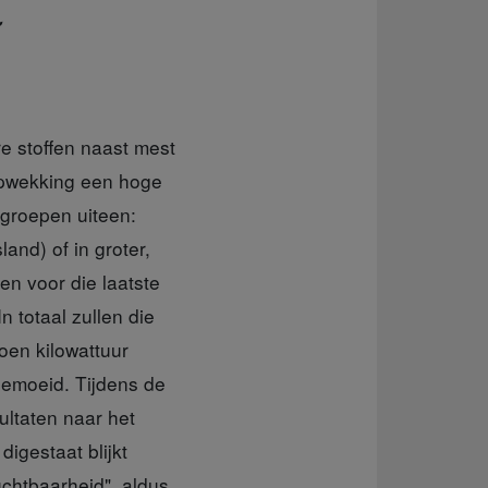
g
e stoffen naast mest
eopwekking een hoge
 groepen uiteen:
land) of in groter,
en voor die laatste
 totaal zullen die
oen kilowattuur
 gemoeid. Tijdens de
ltaten naar het
digestaat blijkt
chtbaarheid", aldus