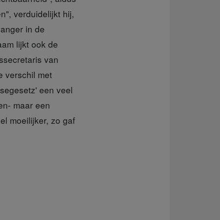
, verduidelijkt hij,
vanger in de
m lijkt ook de
tssecretaris van
e verschil met
isegesetz' een veel
ien- maar een
el moeilijker, zo gaf