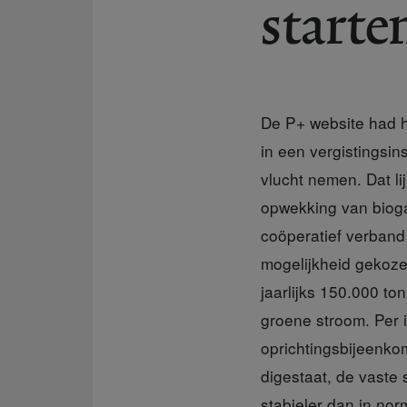
starte
De P+ website had h
in een vergistingsi
vlucht nemen. Dat li
opwekking van biogas 
coöperatief verband 
mogelijkheid gekozen
jaarlijks 150.000 t
groene stroom. Per i
oprichtingsbijeenk
digestaat, de vaste s
stabieler dan in no