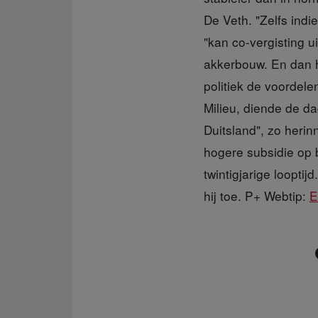
De Veth. "Zelfs indi
"kan co-vergisting u
akkerbouw. En dan h
politiek de voordele
Milieu, diende de da
Duitsland", zo herin
hogere subsidie op 
twintigjarige looptij
hij toe. P+ Webtip:
E