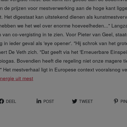
en de prijzen voor mestverwerking aan de hoge kant liggen"
it. Het digestaat kan uitstekend dienen als kunstmestver
ebben we het wel over enorme hoeveelheden..." Langzaa
n van co-vergisting in te zien. Voor Pieter van Geel, staa
g in ieder geval als 'eye opener'. "Hij schrok van het grot
nert De Veth zich. "Dat geeft via het 'Erneuerbare Einspe
biogas. Bovendien heeft die regeling niet onze magere t
d." Het mestverhaal ligt in Europese context vooralsnog ve
nergie uit mest
DEEL
POST
TWEET
PIN