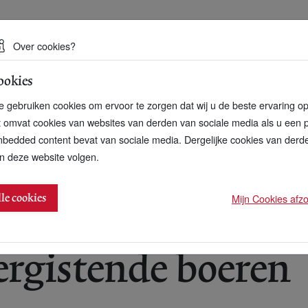
 een duurzame toekomst
Over cookies?
ookies
artnerschap
Over ons
Contact
 gebruiken cookies om ervoor te zorgen dat wij u de beste ervaring o
t omvat cookies van websites van derden van sociale media als u een 
bedded content bevat van sociale media. Dergelijke cookies van der
n deze website volgen.
tarten biogasvereniging
Mijn Cookies afzon
lle cookies
rgistende boeren