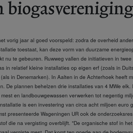
n biogasverenigin
et vorig jaar al goed voorspeld: zodra de overheid ander
nstallatie toestaat, kan deze vorm van duurzame energi
jkt nu te gebeuren. Ruwweg vallen de initiatieven in twee
in relatief kleine installaties op eigen erf (zoals in Duits
(als in Denemarken). In Aalten in de Achterhoek heeft m
. De plannen behelzen drie installaties van 4 MWe elk. In
on mest en landbouwgewassen verwerken tot negentig milj
nstallatie is een investering van circa acht miljoen euro
omst presenteerde Wageningen UR ook de onderzoeksresu
tof die na vergisting overblijft. "De organische stof in het 
rmaal vergiste mest. Dat komt ten goede aan de bodemvru