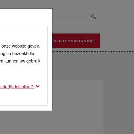
Zoeken
Schrijf in op de nieuwsbrief
p onze website geven.
pagina bezoekt die
den kunnen uw gebruik
derlijk instellen?