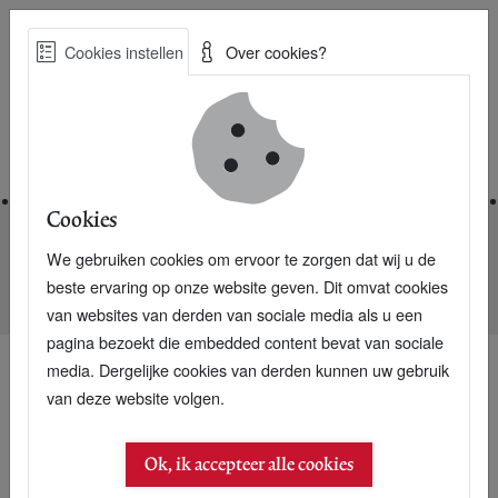
Skip
Cookies instellen
Over cookies?
to
Zoe
main
Best Practices voor een duurzame toekomst
content
Home
Cookies
We gebruiken cookies om ervoor te zorgen dat wij u de
Home
Nieuwsarchief
beste ervaring op onze website geven. Dit omvat cookies
Mars plaatst speeltoestellen in stadswijken
van websites van derden van sociale media als u een
pagina bezoekt die embedded content bevat van sociale
media. Dergelijke cookies van derden kunnen uw gebruik
van deze website volgen.
09 mei 2005
Mars plaatst
Ok, ik accepteer alle cookies