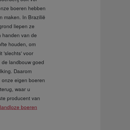
, onze boeren hebben
n maken. In Brazilië
grond liepen ze
in handen van de
ofte houden, om
t 'slechts' voor
 in de landbouw goed
olking. Daarom
an onze eigen boeren
 terug, waar u
ste producent van
landloze boeren