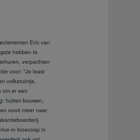
r reclameman Eric van
igste hebben te
erhuren, verpachten
tie voor: "Je least
en volkstuintje,
n om er een
mag: hutten bouwen,
 en nooit meer naar
akantieboerderij
ive-in bioscoop in
oerderij ook vol