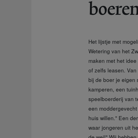
boere
Het lijstje met moge
Wetering van het Zw
maken met het idee
of zelfs leasen. Van
bij de boer je eigen 
kamperen, een tuinh
speelboerderij van t
een moddergevecht h
huis willen." Een de
waar jongeren uit h
de wei!" Wij hebben