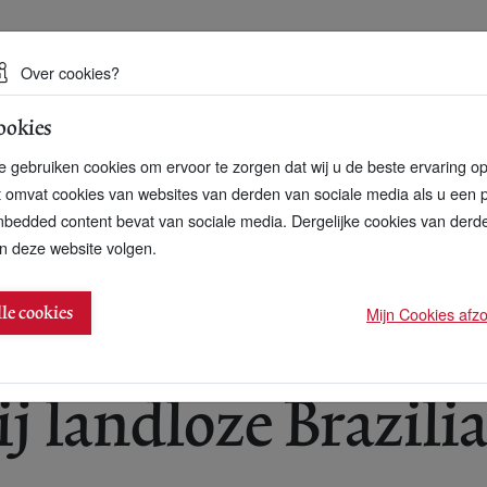
 een duurzame toekomst
Over cookies?
ookies
artnerschap
Over ons
Contact
 gebruiken cookies om ervoor te zorgen dat wij u de beste ervaring o
t omvat cookies van websites van derden van sociale media als u een 
bedded content bevat van sociale media. Dergelijke cookies van der
n deze website volgen.
anse boeren kunnen helpen
Mijn Cookies afzon
lle cookies
j landloze Brazili