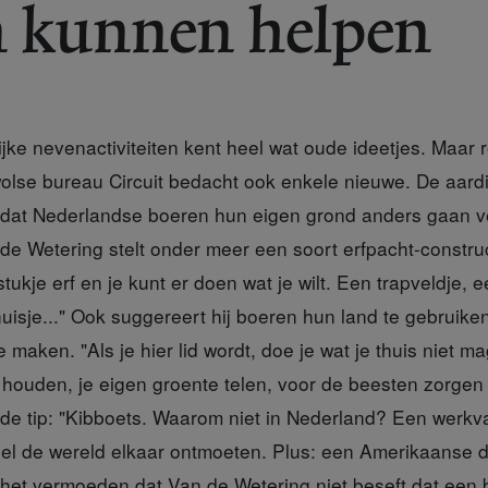
n kunnen helpen
lijke nevenactiviteiten kent heel wat oude ideetjes. Maa
olse bureau Circuit bedacht ook enkele nieuwe. De aard
 dat Nederlandse boeren hun eigen grond anders gaan v
 de Wetering stelt onder meer een soort erfpacht-construc
stukje erf en je kunt er doen wat je wilt. Een trapveldje, e
uisje..." Ook suggereert hij boeren hun land te gebruike
e maken. "Als je hier lid wordt, doe je wat je thuis niet 
ouden, je eigen groente telen, voor de beesten zorgen
rde tip: "Kibboets. Waarom niet in Nederland? Een werkv
eel de wereld elkaar ontmoeten. Plus: een Amerikaanse dr
 het vermoeden dat Van de Wetering niet beseft dat een b