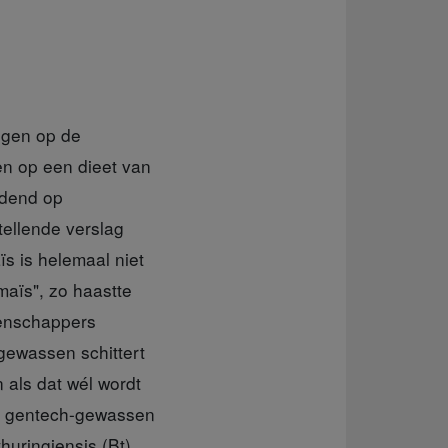
ggen op de
en op een dieet van
idend op
tellende verslag
s is helemaal niet
maïs", zo haastte
tenschappers
 gewassen schittert
 als dat wél wordt
an gentech-gewassen
huringiensis (Bt),