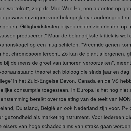
en wortelrot", zegt dr. Mae-Wan Ho, een autoriteit op ge
 in gewassen zorgen voor belangrijke veranderingen ten
e genen. Giftigheidstesten blijven echter zich richten op na
assen produceren." Maar de belangrijkste kritiek is wel 
 kanonskogel op een mug schieten. "Vreemde genen ko
in het chromosoom terecht. Zo kan de plant allergenen, g
e bij de mens de groei van tumoren veroorzaken", meent p
 vooraanstaand theoretisch bioloog die sinds jaar en dag
llege' in het Zuid-Engelse Devon. Canada en de VS heb
elijke consumptie toegestaan. In Europa is het nog niet 
enstemming bereikt over toelating van de teelt van MON-
ngeland, Duitsland, België en ook Nederland zijn voor. P+
er gezondheid als marketinginstrument. Voor iedereen di
e eisers van hoge schadeclaims van straks gaan worden