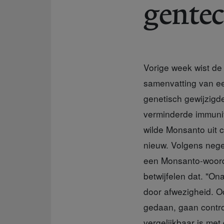
gente
Vorige week wist de
samenvatting van ee
genetisch gewijzig
verminderde immunite
wilde Monsanto uit 
nieuw. Volgens negen
een Monsanto-woordv
betwijfelen dat. "On
door afwezigheid. O
gedaan, gaan contro
vergelijkbaar is met