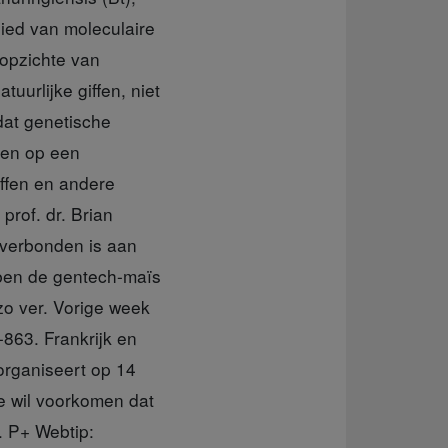
bied van moleculaire
 opzichte van
tuurlijke giffen, niet
dat genetische
men op een
iffen en andere
rof. dr. Brian
 verbonden is aan
ben de gentech-maïs
zo ver. Vorige week
863. Frankrijk en
 organiseert op 14
e wil voorkomen dat
. P+ Webtip: