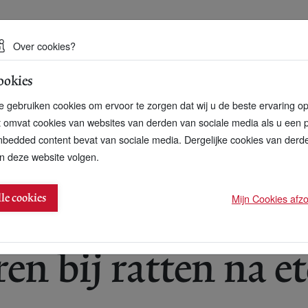
 een duurzame toekomst
Over cookies?
ookies
artnerschap
Over ons
Contact
 gebruiken cookies om ervoor te zorgen dat wij u de beste ervaring o
t omvat cookies van websites van derden van sociale media als u een 
bedded content bevat van sociale media. Dergelijke cookies van der
n deze website volgen.
n gentech-maïs
Mijn Cookies afzon
lle cookies
n bij ratten na e