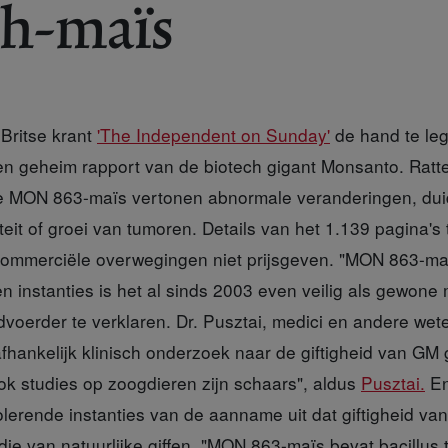
ch-maïs
 Britse krant
'The Independent on Sunday'
de hand te le
n geheim rapport van de biotech gigant Monsanto. Ratt
de MON 863-maïs vertonen abnormale veranderingen, du
it of groei van tumoren. Details van het 1.139 pagina's 
commerciële overwegingen niet prijsgeven. "MON 863-maï
 instanties is het al sinds 2003 even veilig als gewone 
oerder te verklaren. Dr. Pusztai, medici en andere we
afhankelijk klinisch onderzoek naar de giftigheid van GM
ok studies op zoogdieren zijn schaars", aldus
Pusztai.
En
lerende instanties van de aanname uit dat giftigheid v
 die van natuurlijke giffen. "MON 863-maïs bevat bacillus t