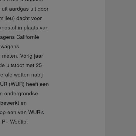
 uit aardgas uit door
milieu) dacht voor
ndstof in plaats van
agens Californië
htwagens
 meten. Vorig jaar
e uitstoot met 25
erale wetten nabij
 UR (WUR) heeft een
 in ondergrondse
 bewerkt en
m op een van WUR's
. P+ Webtip: