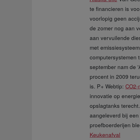
te financieren is vo
voorlopig geen accij
de zomer nog aan ve
aan vervuilende dies
met emissiesysteem
computersystemen te
september nam de 'A
procent in 2009 teru
is. P+ Webtip:
CO2-m
innovatie op energi
opslagtanks terecht
aangeleverd bij een
proefboerderijen ble
Keukenafval