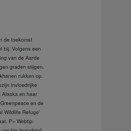
in de toekomst
l bij. Volgens een
ming van de Aarde
gen graden stijgen.
nkhanen rukken op.
ijn invloedrijke
n Alaska en haar
r Greenpeace en de
l Wildlife Refuge'
aat. P+ Webtip:
s om bio-brandstof