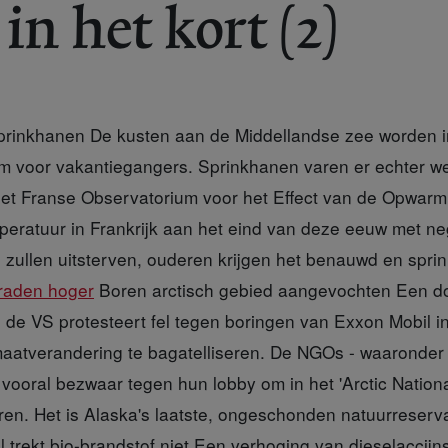
in het kort (2)
prinkhanen De kusten aan de Middellandse zee worden 
arm voor vakantiegangers. Sprinkhanen varen er echter we
het Franse Observatorium voor het Effect van de Opwar
eratuur in Frankrijk aan het eind van deze eeuw met ne
zullen uitsterven, ouderen krijgen het benauwd en spri
raden hoger
Boren arctisch gebied aangevochten Een doz
n de VS protesteert fel tegen boringen van Exxon Mobil i
maatverandering te bagatelliseren. De NGOs - waaronde
vooral bezwaar tegen hun lobby om in het 'Arctic Nationa
oren. Het is Alaska's laatste, ongeschonden natuurreserv
trekt bio-brandstof niet Een verhoging van dieselaccijn