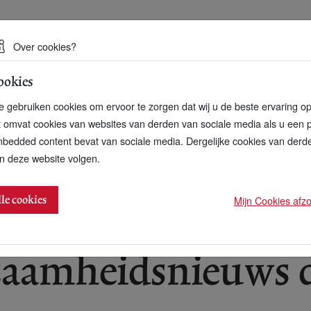
 een duurzame toekomst
Over cookies?
ookies
artnerschap
Over ons
Contact
 gebruiken cookies om ervoor te zorgen dat wij u de beste ervaring o
t omvat cookies van websites van derden van sociale media als u een 
bedded content bevat van sociale media. Dergelijke cookies van der
n deze website volgen.
 zomer in het kort (2)
Mijn Cookies afzon
lle cookies
5
aamheidsnieuws 