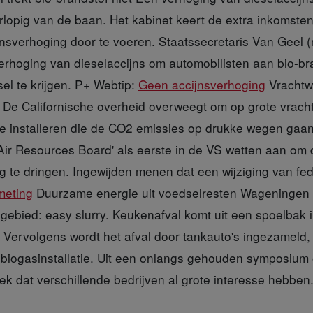
orlopig van de baan. Het kabinet keert de extra inkomsten
nsverhoging door te voeren. Staatssecretaris Van Geel (
rhoging van dieselaccijns om automobilisten aan bio-bra
el te krijgen. P+ Webtip:
Geen accijnsverhoging
Vrachtw
 De Californische overheid overweegt om op grote vrac
 installeren die de CO2 emissies op drukke wegen gaan
ir Resources Board' als eerste in de VS wetten aan om d
g te dringen. Ingewijden menen dat een wijziging van fed
eting
Duurzame energie uit voedselresten Wageningen
egebied: easy slurry. Keukenafval komt uit een spoelbak
. Vervolgens wordt het afval door tankauto's ingezameld,
 biogasinstallatie. Uit een onlangs gehouden symposiu
ek dat verschillende bedrijven al grote interesse hebben