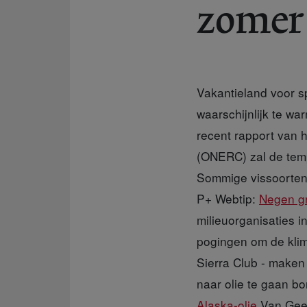
zomer 
Vakantieland voor s
waarschijnlijk te w
recent rapport van 
(ONERC) zal de temp
Sommige vissoorten 
P+ Webtip:
Negen g
milieuorganisaties i
pogingen om de kli
Sierra Club - maken 
naar olie te gaan b
Alaska-olie
Van Geel 