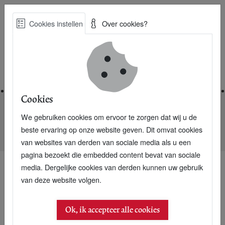
Skip
Cookies instellen
Over cookies?
to
Zoe
main
Best Practices voor een duurzame toekomst
content
Home
Cookies
We gebruiken cookies om ervoor te zorgen dat wij u de
Home
Nieuwsarchief
beste ervaring op onze website geven. Dit omvat cookies
Countryster Willie Nelson verkoopt biodiesel
van websites van derden van sociale media als u een
pagina bezoekt die embedded content bevat van sociale
media. Dergelijke cookies van derden kunnen uw gebruik
van deze website volgen.
06 september 2005
Countryster Willie
Ok, ik accepteer alle cookies