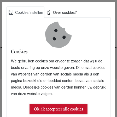
Skip
Cookies instellen
Over cookies?
to
Zoe
main
Best Practices voor een duurzame toekomst
content
Home
Cookies
We gebruiken cookies om ervoor te zorgen dat wij u de
Home
Nieuwsarchief
beste ervaring op onze website geven. Dit omvat cookies
Marokkanen vertellen juist wel hun geheime pincode door
van websites van derden van sociale media als u een
pagina bezoekt die embedded content bevat van sociale
media. Dergelijke cookies van derden kunnen uw gebruik
van deze website volgen.
27 september 2005
Marokkanen vertellen
Ok, ik accepteer alle cookies