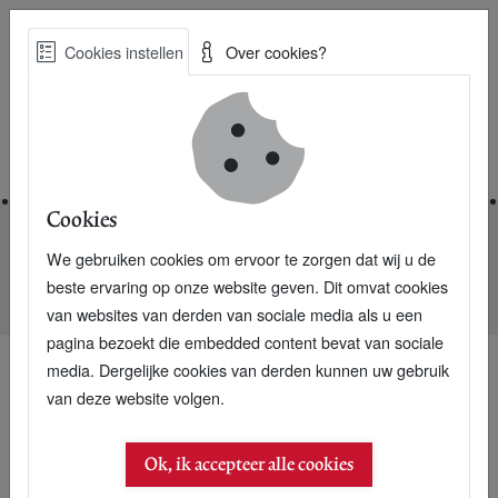
Skip
Cookies instellen
Over cookies?
to
Zoe
main
Best Practices voor een duurzame toekomst
content
Home
Cookies
We gebruiken cookies om ervoor te zorgen dat wij u de
Home
Nieuwsarchief
beste ervaring op onze website geven. Dit omvat cookies
MVO Nederland op stoom met netwerkfeest voor 650 mensen
van websites van derden van sociale media als u een
pagina bezoekt die embedded content bevat van sociale
media. Dergelijke cookies van derden kunnen uw gebruik
van deze website volgen.
25 november 2005
MVO Nederland op
Ok, ik accepteer alle cookies