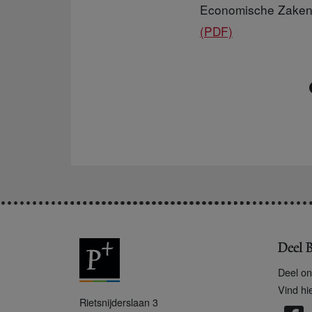
Economische Zaken 
(PDF)
Deel B
Deel on
Vind hi
P
Rietsnijderslaan 3
+