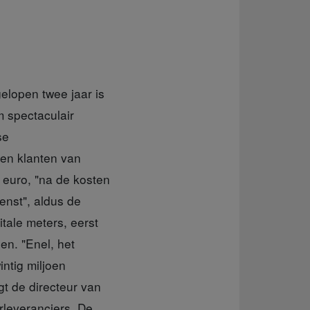
elopen twee jaar is
 spectaculair
se
oen klanten van
 euro, "na de kosten
ienst", aldus de
tale meters, eerst
n. "Enel, het
intig miljoen
t de directeur van
rleveranciers. De