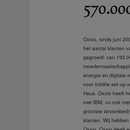
570.00
Oxxio, sinds juni 20
het aantal klanten 
gegroeid: van 193.0
moedermaatschappij 
energie en digitale 
voor initiële set-up
Heus. Oxxio heeft he
met IBM, nu ook met
grootste stroombedrij
klanten. Wij hebbe
Oxxio. Oxxio deelt e