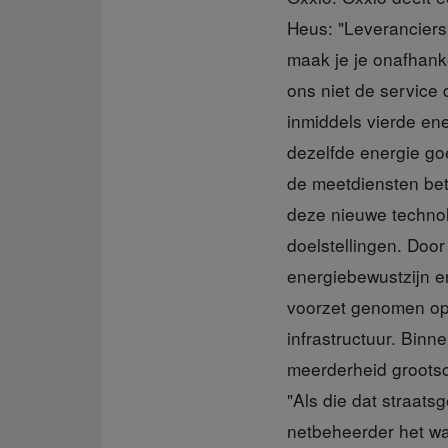
Heus: "Leveranciers
maak je je onafhank
ons niet de service 
inmiddels vierde en
dezelfde energie go
de meetdiensten beta
deze nieuwe technolo
doelstellingen. Door
energiebewustzijn e
voorzet genomen op 
infrastructuur. Binn
meerderheid grootsc
"Als die dat straats
netbeheerder het waa