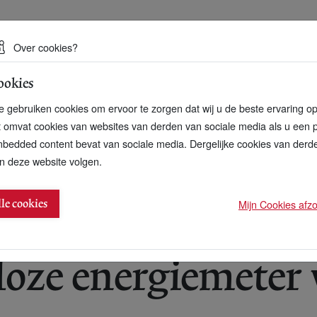
 een duurzame toekomst
Over cookies?
ookies
artnerschap
Over ons
Contact
 gebruiken cookies om ervoor te zorgen dat wij u de beste ervaring o
t omvat cookies van websites van derden van sociale media als u een 
bedded content bevat van sociale media. Dergelijke cookies van der
n deze website volgen.
oor 570.000 gebruikers
Mijn Cookies afzon
lle cookies
5
oze energiemeter 