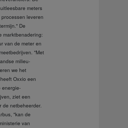
uitleesbare meters
n processen leveren
termijn." De
le marktbenadering:
ur van de meter en
 meetbedrijven. "Met
landse milieu-
deren we het
 heeft Oxxio een
 energie-
jven, ziet een
r de netbeheerder.
arbus, "kan de
ministerie van