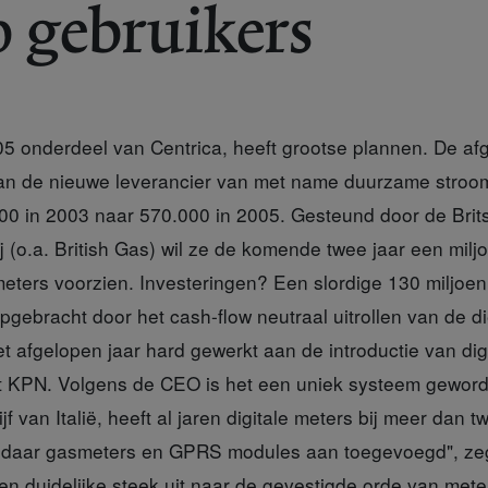
0 gebruikers
05 onderdeel van Centrica, heeft grootse plannen. De afg
van de nieuwe leverancier van met name duurzame stroom
00 in 2003 naar 570.000 in 2005. Gesteund door de Brit
(o.a. British Gas) wil ze de komende twee jaar een milj
meters voorzien. Investeringen? Een slordige 130 miljoen
 opgebracht door het cash-flow neutraal uitrollen van de d
t afgelopen jaar hard gewerkt aan de introductie van digi
 KPN. Volgens de CEO is het een uniek systeem geworde
f van Italië, heeft al jaren digitale meters bij meer dan tw
n daar gasmeters en GPRS modules aan toegevoegd", zeg
en duidelijke steek uit naar de gevestigde orde van mete