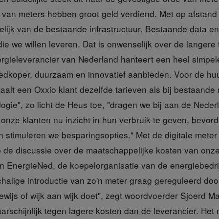
 van meters hebben groot geld verdiend. Met op afstand 
elijk van de bestaande infrastructuur. Bestaande data e
die we willen leveren. Dat is onwenselijk over de langere 
ergieleverancier van Nederland hanteert een heel simpe
edkoper, duurzaam en innovatief aanbieden. Voor de hu
alt een Oxxio klant dezelfde tarieven als bij bestaande
gie", zo licht de Heus toe, "dragen we bij aan de Neder
 onze klanten nu inzicht in hun verbruik te geven, bevor
n stimuleren we besparingsopties." Met de digitale meter
de discussie over de maatschappelijke kosten van onze
en EnergieNed, de koepelorganisatie van de energiebedri
halige introductie van zo'n meter graag gereguleerd doo
gewijs of wijk aan wijk doet", zegt woordvoerder Sjoerd M
rschijnlijk tegen lagere kosten dan de leverancier. Het 