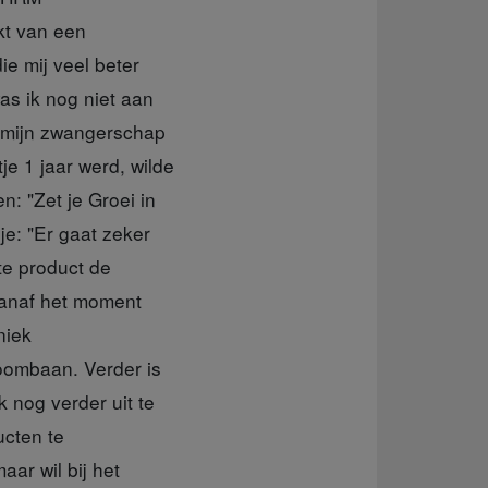
kt van een
ie mij veel beter
as ik nog niet aan
r mijn zwangerschap
je 1 jaar werd, wilde
: "Zet je Groei in
je: "Er gaat zeker
ste product de
vanaf het moment
niek
roombaan. Verder is
 nog verder uit te
cten te
ar wil bij het