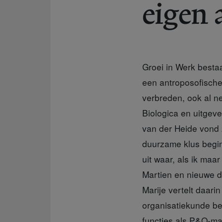
eigen 
Groei in Werk besta
een antroposofische
verbreden, ook al ne
Biologica en uitgev
van der Heide vond
duurzame klus begin
uit waar, als ik maa
Martien en nieuwe d
Marije vertelt daar
organisatiekunde ben
functies als P&O-ma