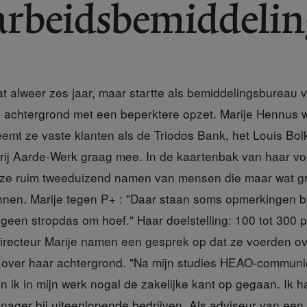
arbeidsbemiddeli
at alweer zes jaar, maar startte als bemiddelingsbureau
 achtergrond met een beperktere opzet. Marije Hennus wi
emt ze vaste klanten als de Triodos Bank, het Louis Bolk 
erij Aarde-Werk graag mee. In de kaartenbak van haar v
 ze ruim tweeduizend namen van mensen die maar wat g
nen. Marije tegen P+ : "Daar staan soms opmerkingen bij
r geen stropdas om hoef." Haar doelstelling: 100 tot 300 p
irecteur Marije namen een gesprek op dat ze voerden ov
in over haar achtergrond. "Na mijn studies HEAO-commun
 ik in mijn werk nogal de zakelijke kant op gegaan. Ik ha
nager bij uiteenlopende bedrijven. Als adviseur van ee