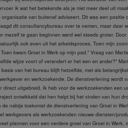
rvoer ik wat het betekende als je niet meer deel uit maa
 organisatie van buitenaf adviseert. Dit was een positie d
vraagd dit consultancybureau over te nemen, maar daar w
r mezelf te gaan beginnen werd wel steeds groter. Doo
natuurlijk ook even uit het arbeidsproces. Toen mijn zoont
 Toen kwam Groei in Werk op mijn pad." Vraag van Martien
lfde wijze voort of verandert er het een en ander?" Mari
basis van het bureau blijft hetzelfde, met als belangrijk
 werkgever en werkzoekende. De dienstverlening wordt 
 direct uitgebreid. Ik heb voor de werkzoekenden een u
aject ontwikkeld dat hen helpt bij het vinden van hun d
n de nabije toekomst de dienstverlening van Groei in Werk
el werkgevers als werkzoekenden nieuwe diensten/produ
veel plannen voor een verdere groei van Groei in Werk, ma