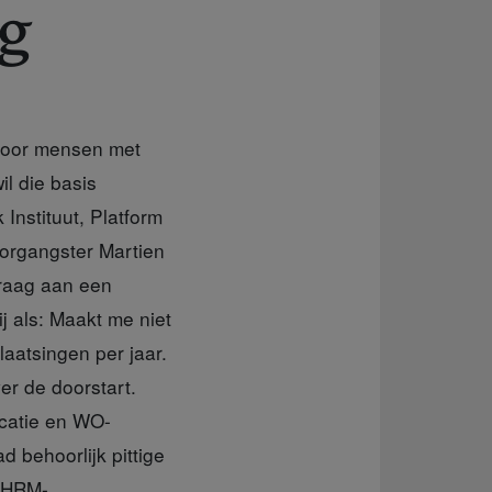
ng
 voor mensen met
l die basis
Instituut, Platform
oorgangster Martien
raag aan een
 als: Maakt me niet
laatsingen per jaar.
er de doorstart.
icatie en WO-
d behoorlijk pittige
n HRM-