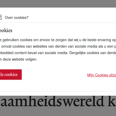
 een duurzame toekomst
Over cookies?
ookies
artnerschap
Over ons
Contact
 gebruiken cookies om ervoor te zorgen dat wij u de beste ervaring o
t omvat cookies van websites van derden van sociale media als u een 
bedded content bevat van sociale media. Dergelijke cookies van der
n deze website volgen.
gt eigen arbeidsbemiddeling
Mijn Cookies afzon
lle cookies
aamheidswereld kr