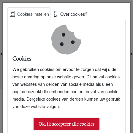
Skip
Cookies instellen
Over cookies?
to
Zoe
main
Best Practices voor een duurzame toekomst
content
Home
Cookies
We gebruiken cookies om ervoor te zorgen dat wij u de
Home
Nieuwsarchief
beste ervaring op onze website geven. Dit omvat cookies
Het gemis van een online ecowinkel als Hippyshopper
van websites van derden van sociale media als u een
pagina bezoekt die embedded content bevat van sociale
media. Dergelijke cookies van derden kunnen uw gebruik
van deze website volgen.
28 februari 2006
Het gemis van een
Ok, ik accepteer alle cookies