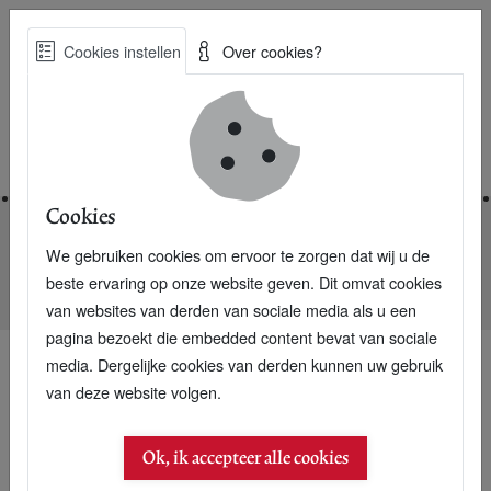
Skip
Cookies instellen
Over cookies?
to
Zoe
main
Best Practices voor een duurzame toekomst
content
Home
Cookies
We gebruiken cookies om ervoor te zorgen dat wij u de
Home
Nieuwsarchief
beste ervaring op onze website geven. Dit omvat cookies
Bekroonde FSC-tuinbank Spring Bench komt naar Europa
van websites van derden van sociale media als u een
pagina bezoekt die embedded content bevat van sociale
media. Dergelijke cookies van derden kunnen uw gebruik
van deze website volgen.
11 april 2006
Bekroonde FSC-
Ok, ik accepteer alle cookies