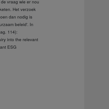
n de vraag wie er nou
dketen. Het verzoek
oen dan nodig is
rzaam beleid'. In
pag. 114):
iry into the relevant
evant ESG