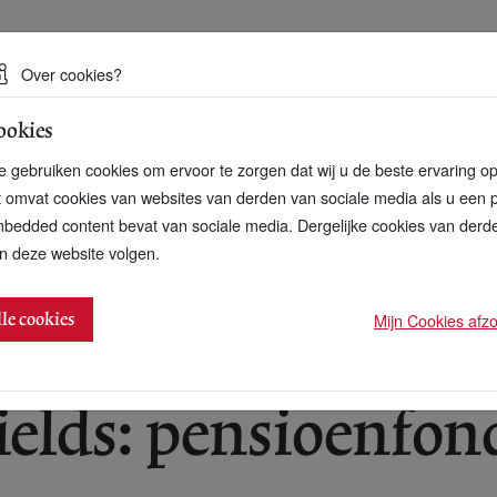
 een duurzame toekomst
Over cookies?
ookies
artnerschap
Over ons
Contact
 gebruiken cookies om ervoor te zorgen dat wij u de beste ervaring o
t omvat cookies van websites van derden van sociale media als u een 
bedded content bevat van sociale media. Dergelijke cookies van der
n deze website volgen.
sen tot duurzaamheidsanalyse verplicht
Mijn Cookies afzon
lle cookies
ields: pensioenfon