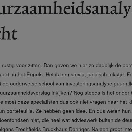
uurzaamheidsanaly
cht
rustig voor zitten. Dan geven we hier zo dadelijk de oor
port, in het Engels. Het is een stevig, juridisch tekstje. F
at de ouderwetse school van investeringsanalyse puur all
duurzaamheidsverslag inkijken? Nog steeds is het onder
Je moet deze specialisten dus ook niet vragen naar het k
n portefeuille. Ze hebben geen idee. En dus weten hun 
ioenfondsen niet, die heel wat advieswerk buiten de deu
olgens Freshfields Bruckhaus Deringer. Na een groot inte