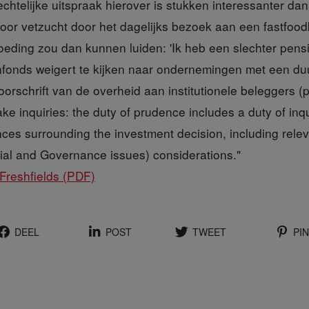
chtelijke uitspraak hierover is stukken interessanter da
voor vetzucht door het dagelijks bezoek aan een fastfoo
ding zou dan kunnen luiden: 'Ik heb een slechter pensi
fonds weigert te kijken naar ondernemingen met een duu
voorschrift van de overheid aan institutionele beleggers (
ke inquiries: the duty of prudence includes a duty of inqu
nces surrounding the investment decision, including rel
ial and Governance issues) considerations."
Freshfields (PDF)
DEEL
POST
TWEET
PIN