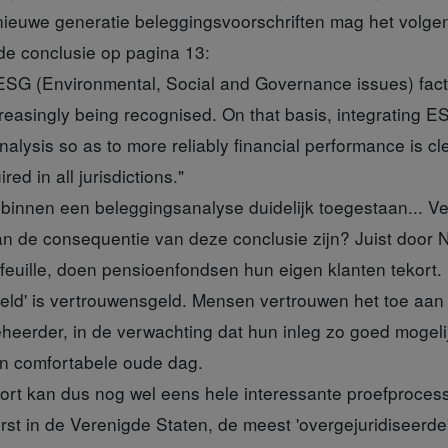
ieuwe generatie beleggingsvoorschriften mag het volge
de conclusie op pagina 13:
ESG (Environmental, Social and Governance issues) facto
reasingly being recognised. On that basis, integrating E
nalysis so as to more reliably financial performance is cl
red in all jurisdictions."
innen een beleggingsanalyse duidelijk toegestaan... Vere
 kan de consequentie van deze conclusie zijn? Juist door
euille, doen pensioenfondsen hun eigen klanten tekort.
r geld' is vertrouwensgeld. Mensen vertrouwen het toe a
eerder, in de verwachting dat hun inleg zo goed mogeli
een comfortabele oude dag.
port kan dus nog wel eens hele interessante proefproce
rst in de Verenigde Staten, de meest 'overgejuridiseerd