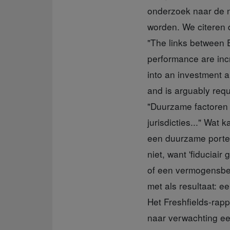
onderzoek naar de n
worden. We citeren 
"The links between 
performance are inc
into an investment a
and is arguably requi
"Duurzame factoren b
jurisdicties..." Wat
een duurzame portef
niet, want 'fiduciai
of een vermogensbeh
met als resultaat: 
Het Freshfields-rap
naar verwachting ee