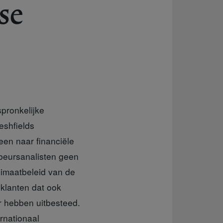
se
spronkelijke
reshfields
een naar financiële
 beursanalisten geen
limaatbeleid van de
klanten dat ook
r hebben uitbesteed.
rnationaal