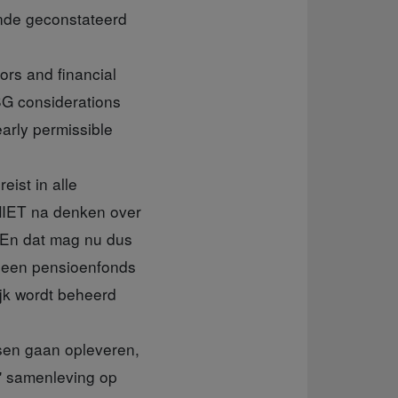
nde geconstateerd
rs and financial
SG considerations
early permissible
ist in alle
 NIET na denken over
 En dat mag nu dus
an een pensioenfonds
jk wordt beheerd
ssen gaan opleveren,
e' samenleving op