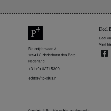
Deel B
Deel on
Vind hi
P
Rietsnijderslaan 3
+
1394 LC
Nederhorst den Berg
Nederland
+31 (0) 62715300
editor@p-plus.nl
-
Copyright
©
P+
Alle rechten voorbehouden