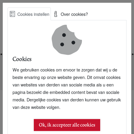
Skip
Cookies instellen
Over cookies?
to
Zoe
main
Best Practices voor een duurzame toekomst
content
Home
Cookies
We gebruiken cookies om ervoor te zorgen dat wij u de
Home
Nieuwsarchief
beste ervaring op onze website geven. Dit omvat cookies
Unilever beste inkoper van heel Nederland
van websites van derden van sociale media als u een
pagina bezoekt die embedded content bevat van sociale
media. Dergelijke cookies van derden kunnen uw gebruik
van deze website volgen.
12 november 2006
Unilever beste inkoper
Ok, ik accepteer alle cookies