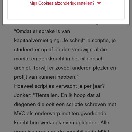
Mijn Cookies afzonderlijk instellen?
Waarom deze database? Jonker tegen P+:
"Omdat er sprake is van
kapitaalvernietiging. Je schrijft je scriptie, je
studeert er op af en dan verdwijnt al die
moeite en denkkracht in het cilindrisch
archief. Terwijl er zoveel anderen plezier en
profijt van kunnen hebben."
Hoeveel scripties verwacht je per jaar?
Jonker: "Tientallen. En ik hoop dat al
diegenen die ooit een scriptie schreven met
MVO als onderwerp met terugwerkende
kracht hun werk ook even uploaden. Alle
organisatoren van de verschillende MVO-