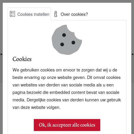
Skip
Cookies instellen
Over cookies?
to
Zoe
main
Best Practices voor een duurzame toekomst
content
Home
Cookies
We gebruiken cookies om ervoor te zorgen dat wij u de
Home
Nieuwsarchief
Database verzamelt alle MVO-scripties
beste ervaring op onze website geven. Dit omvat cookies
van websites van derden van sociale media als u een
pagina bezoekt die embedded content bevat van sociale
media. Dergelijke cookies van derden kunnen uw gebruik
28 november 2006
van deze website volgen.
Database verzamelt alle
Ok, ik accepteer alle cookies
MVO-scripties