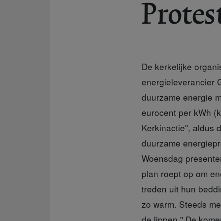
Protes
De kerkelijke organi
energieleverancier G
duurzame energie me
eurocent per kWh (k
Kerkinactie'', aldus
duurzame energiepro
Woensdag presentere
plan roept op om en
treden uit hun beddi
zo warm. Steeds mee
de lippen.'' De kome