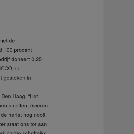
 met de
nd 100 procent
drijf doneert 0,25
 ICCO en
dt gestoken in
n Den Haag. "Het
en smelten, rivieren
 de herfst nog nooit
r staat ons tot aan
inactie schriftelijk