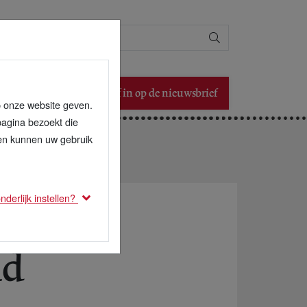
Zoeken
Schrijf in op de nieuwsbrief
p onze website geven.
pagina bezoekt die
den kunnen uw gebruik
derlijk instellen?
id