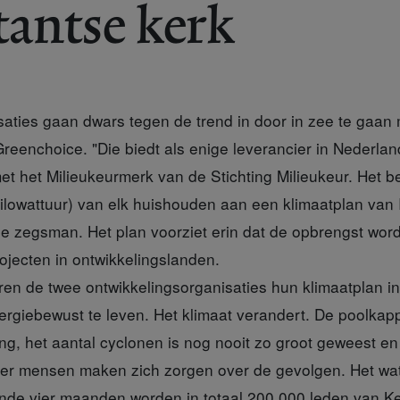
tantse kerk
saties gaan dwars tegen de trend in door in zee te gaan
reenchoice. "Die biedt als enige leverancier in Nederla
t het Milieukeurmerk van de Stichting Milieukeur. Het be
ilowattuur) van elk huishouden aan een klimaatplan van
 de zegsman. Het plan voorziet erin dat de opbrengst wor
jecten in ontwikkelingslanden.
n de twee ontwikkelingsorganisaties hun klimaatplan i
ergiebewust te leven. Het klimaat verandert. De poolkapp
ng, het aantal cyclonen is nog nooit zo groot geweest en
r mensen maken zich zorgen over de gevolgen. Het wate
nde vier maanden worden in totaal 200.000 leden van Kerk