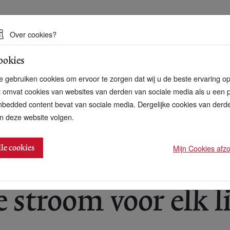
 een duurzame toekomst
Over cookies?
ookies
artnerschap
Over ons
Contact
 gebruiken cookies om ervoor te zorgen dat wij u de beste ervaring o
t omvat cookies van websites van derden van sociale media als u een 
bedded content bevat van sociale media. Dergelijke cookies van der
n deze website volgen.
d Protestantse kerk
Mijn Cookies afzon
lle cookies
6
 stroom voor elk l