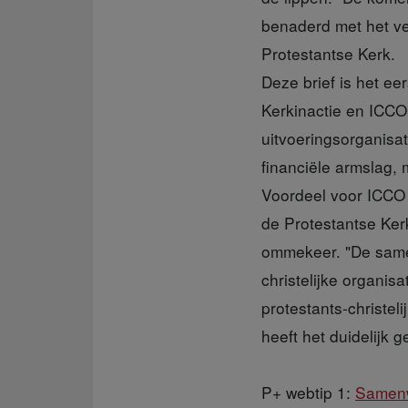
benaderd met het ve
Protestantse Kerk.
Deze brief is het ee
Kerkinactie en ICCO 
uitvoeringsorganisa
financiële armslag,
Voordeel voor ICCO 
de Protestantse Ker
ommekeer. "De same
christelijke organis
protestants-christe
heeft het duidelijk 
P+ webtip 1:
Samenw