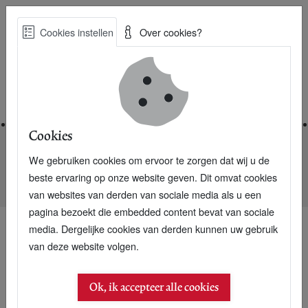
Skip
Cookies instellen
Over cookies?
to
Zoe
main
Best Practices voor een duurzame toekomst
content
Home
Cookies
We gebruiken cookies om ervoor te zorgen dat wij u de
Home
Nieuwsarchief
beste ervaring op onze website geven. Dit omvat cookies
Memory Stick Ooms groeit als boomstronk uit computerkast
van websites van derden van sociale media als u een
pagina bezoekt die embedded content bevat van sociale
media. Dergelijke cookies van derden kunnen uw gebruik
van deze website volgen.
11 januari 2007
Memory Stick Ooms
Ok, ik accepteer alle cookies