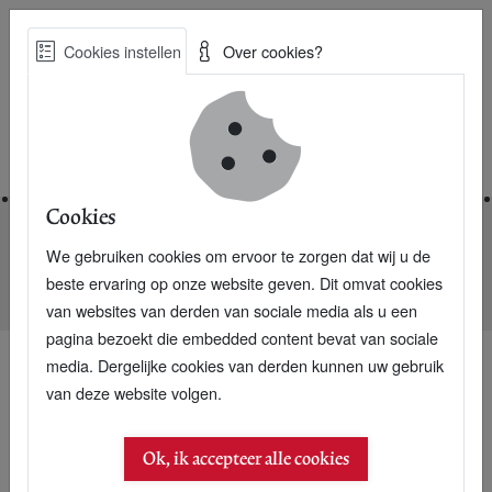
Skip
Cookies instellen
Over cookies?
to
Zoe
main
Best Practices voor een duurzame toekomst
content
Home
Cookies
We gebruiken cookies om ervoor te zorgen dat wij u de
Home
Nieuwsarchief
beste ervaring op onze website geven. Dit omvat cookies
P+ Dossier Milieuminister Jacqueline Cramer
van websites van derden van sociale media als u een
pagina bezoekt die embedded content bevat van sociale
media. Dergelijke cookies van derden kunnen uw gebruik
van deze website volgen.
18 februari 2007
P+ Dossier
Ok, ik accepteer alle cookies