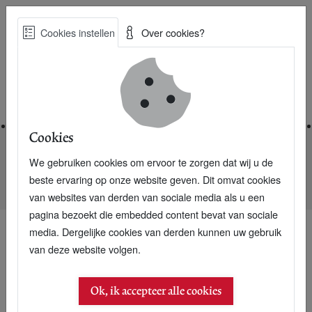
Skip
Cookies instellen
Over cookies?
to
Zoe
main
Best Practices voor een duurzame toekomst
content
Home
Cookies
We gebruiken cookies om ervoor te zorgen dat wij u de
Home
Nieuwsarchief
beste ervaring op onze website geven. Dit omvat cookies
Bouw je eigen brandstofcel in vijf stappen
van websites van derden van sociale media als u een
pagina bezoekt die embedded content bevat van sociale
media. Dergelijke cookies van derden kunnen uw gebruik
van deze website volgen.
12 april 2007
Bouw je eigen
Ok, ik accepteer alle cookies