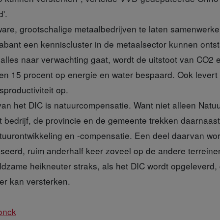
'.
are, grootschalige metaalbedrijven te laten samenwerke
rabant een kenniscluster in de metaalsector kunnen ontst
ls alles naar verwachting gaat, wordt de uitstoot van CO2
en 15 procent op energie en water bespaard. Ook levert
productiviteit op.
van het DIC is natuurcompensatie. Want niet alleen Na
t bedrijf, de provincie en de gemeente trekken daarnaast 
tuurontwikkeling en -compensatie. Een deel daarvan wo
iseerd, ruim anderhalf keer zoveel op de andere terreine
ldzame heikneuter straks, als het DIC wordt opgeleverd
r kan versterken.
onck