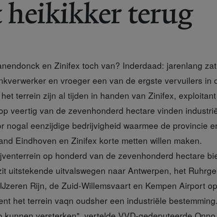
 heikikker terug
endonck en Zinifex toch van? Inderdaad: jarenlang zat 
nkverwerker en vroeger een van de ergste vervuilers in 
 het terrein zijn al tijden in handen van Zinifex, exploitan
op veertig van de zevenhonderd hectare vinden industriël
oor nogal eenzijdige bedrijvigheid waarmee de provincie 
nd Eindhoven en Zinifex korte metten willen maken.
venterrein op honderd van de zevenhonderd hectare bie
ezit uitstekende uitvalswegen naar Antwerpen, het Ruhrg
 IJzeren Rijn, de Zuid-Willemsvaart en Kempen Airport op
nt het terrein vaqn oudsher een industriële bestemming.
io kunnen versterken", vertelde VVD-gedeputeerde Onno