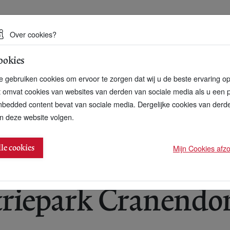
 een duurzame toekomst
Over cookies?
ookies
artnerschap
Over ons
Contact
 gebruiken cookies om ervoor te zorgen dat wij u de beste ervaring o
t omvat cookies van websites van derden van sociale media als u een 
bedded content bevat van sociale media. Dergelijke cookies van der
n deze website volgen.
 brengt heikikker terug
Mijn Cookies afzon
lle cookies
triepark Cranendo