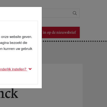
Zoeken
Schrijf in op de nieuwsbrief
p onze website geven.
pagina bezoekt die
den kunnen uw gebruik
derlijk instellen?
nck