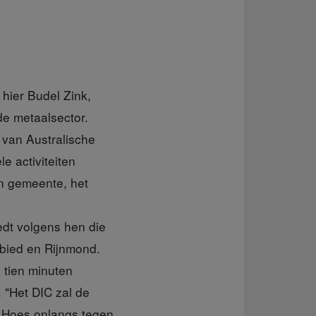
hier Budel Zink,
de metaalsector.
t van Australische
e activiteiten
en gemeente, het
dt volgens hen die
ebied en Rijnmond.
 tien minuten
 "Het DIC zal de
 Hoes onlangs tegen