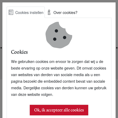
Skip
Cookies instellen
Over cookies?
to
Zoe
main
Best Practices voor een duurzame toekomst
content
Home
Cookies
We gebruiken cookies om ervoor te zorgen dat wij u de
Home
Nieuwsarchief
beste ervaring op onze website geven. Dit omvat cookies
Arabieren gaan schoner vliegen met Shell diesel
van websites van derden van sociale media als u een
pagina bezoekt die embedded content bevat van sociale
media. Dergelijke cookies van derden kunnen uw gebruik
van deze website volgen.
10 mei 2007
Arabieren gaan schoner
Ok, ik accepteer alle cookies