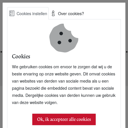
Skip
Cookies instellen
Over cookies?
to
Zoe
main
Best Practices voor een duurzame toekomst
content
Home
Cookies
We gebruiken cookies om ervoor te zorgen dat wij u de
Home
Nieuwsarchief
beste ervaring op onze website geven. Dit omvat cookies
Meijs: Vrijwilligerswerk bedrijven fiscaal aftrekbaar maken
van websites van derden van sociale media als u een
pagina bezoekt die embedded content bevat van sociale
media. Dergelijke cookies van derden kunnen uw gebruik
van deze website volgen.
20 mei 2007
Meijs: Vrijwilligerswerk
Ok, ik accepteer alle cookies