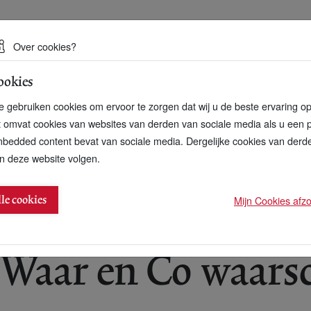
 een duurzame toekomst
Over cookies?
ookies
artnerschap
Over ons
Contact
 gebruiken cookies om ervoor te zorgen dat wij u de beste ervaring o
t omvat cookies van websites van derden van sociale media als u een 
bedded content bevat van sociale media. Dergelijke cookies van der
n deze website volgen.
huwt voor antizonnebrand met nanodeeltjes
Mijn Cookies afzon
lle cookies
 Waar en Co waar