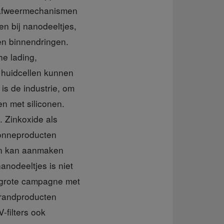
e afweermechanismen
n bij nanodeeltjes,
nen binnendringen.
he lading,
n huidcellen kunnen
is de industrie, om
en met siliconen.
. Zinkoxide als
zonneproducten
fen kan aanmaken
nanodeeltjes is niet
n grote campagne met
ebrandproducten
-filters ook