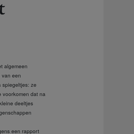
t
het algemeen
s van een
 spiegeltjes: ze
te voorkomen dat na
leine deeltjes
 eigenschappen
gens een rapport