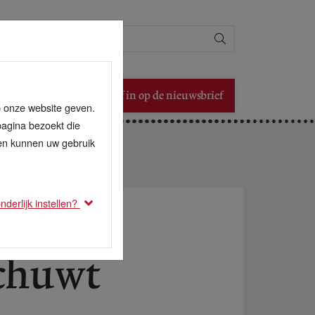
Zoeken
Schrijf in op de nieuwsbrief
p onze website geven.
pagina bezoekt die
den kunnen uw gebruik
derlijk instellen?
schuwt