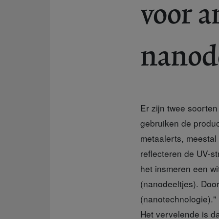
voor 
nanode
Er zijn twee soorten
gebruiken de product
metaalerts, meestal 
reflecteren de UV-s
het insmeren een wit
(nanodeeltjes). Door
(nanotechnologie)."
Het vervelende is d