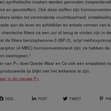
 en synthetische musken werden gevonden (respectievelij
s en geurstoffen). Ook deze stoffen zijn hormoonverst
kers leiden tot verminderde vruchtbaarheid, ontwikkelin
hade aan de lever en schildklier en enkele vormen van ka
chemische filters na een uur al terug te vinden zijn in de
dat de filters benzophenone-3 (BP-3), octyl methoxycin
camphor (4-MBC) hormoonverstorend zijn; ze hebben de
on oestrogeen."
r van P+ doet Goede Waar en Co ook een smaaktest naar
oduceerde ijs blijkt niet het lekkerste te zijn.
ar in de nieuwe P+
DEEL
POST
TWEET
PIN