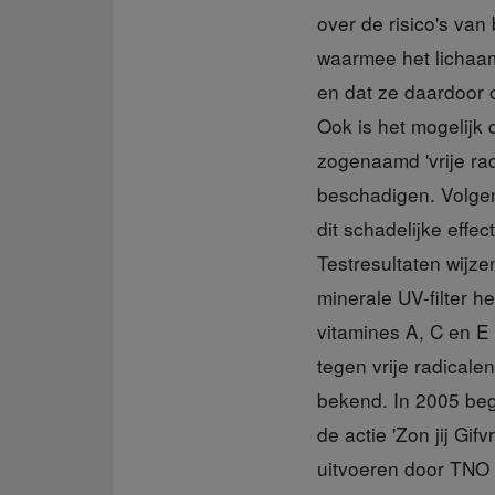
over de risico's va
waarmee het lichaam
en dat ze daardoor o
Ook is het mogelijk 
zogenaamd 'vrije rad
beschadigen. Volgen
dit schadelijke effe
Testresultaten wijze
minerale UV-filter 
vitamines A, C en E
tegen vrije radicalen
bekend. In 2005 beg
de actie 'Zon jij Gi
uitvoeren door TNO 