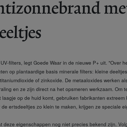
antizonnebrand me
eltjes
 UV-filters, legt Goede Waar in de nieuwe P+ uit. "Over 
en op plantaardige basis minerale filters: kleine deeltje
titaniumdioxide of zinkoxide. De metaaloxides werken als
traling en ze zijn direct na het opsmeren werkzaam. Om 
 laagje op de huid komt, gebruiken fabrikanten extreem k
 de ertsdeeltjes zo klein te maken, krijgen ze speciale
at deze eigenschappen nog niet precies bekend zijn. Vol