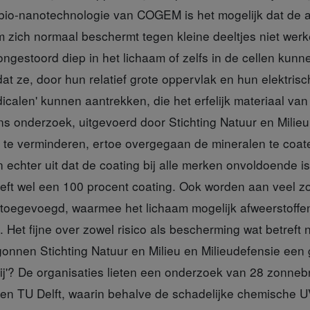
n bio-nanotechnologie van COGEM is het mogelijk dat d
 zich normaal beschermt tegen kleine deeltjes niet werke
ngestoord diep in het lichaam of zelfs in de cellen kun
dat ze, door hun relatief grote oppervlak en hun elektrisc
icalen' kunnen aantrekken, die het erfelijk materiaal va
s onderzoek, uitgevoerd door Stichting Natuur en Milieu 
ct te verminderen, ertoe overgegaan de mineralen te coat
n echter uit dat de coating bij alle merken onvoldoende is
heeft wel een 100 procent coating. Ook worden aan veel 
 toegevoegd, waarmee het lichaam mogelijk afweerstof
. Het fijne over zowel risico als bescherming wat betreft 
onnen Stichting Natuur en Milieu en Milieudefensie ee
fvrij'? De organisaties lieten een onderzoek van 28 zonn
en TU Delft, waarin behalve de schadelijke chemische UV