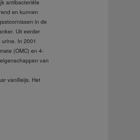
k antibacteriële
orend en kunnen
gsstoornissen in de
nker. Uit eerder
 urine. In 2001
namate (OMC) en 4-
 eigenschappen van
 vanilleijs. Het