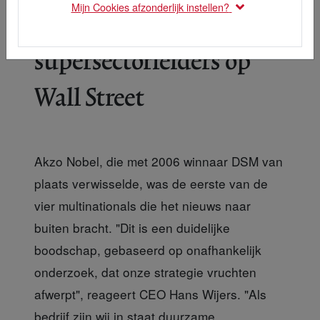
Mijn Cookies afzonderlijk instellen?
duurzame
supersectorleiders op
Wall Street
Akzo Nobel, die met 2006 winnaar DSM van
plaats verwisselde, was de eerste van de
vier multinationals die het nieuws naar
buiten bracht. "Dit is een duidelijke
boodschap, gebaseerd op onafhankelijk
onderzoek, dat onze strategie vruchten
afwerpt", reageert CEO Hans Wijers. "Als
bedrijf zijn wij in staat duurzame