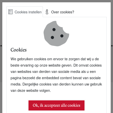
Skip
Cookies instellen
Over cookies?
to
Zoe
main
Best Practices voor een duurzame toekomst
content
Home
Cookies
We gebruiken cookies om ervoor te zorgen dat wij u de
Home
Nieuwsarchief
beste ervaring op onze website geven. Dit omvat cookies
Nederland telt meeste duurzame supersectorleiders op Wall
van websites van derden van sociale media als u een
Street
pagina bezoekt die embedded content bevat van sociale
media. Dergelijke cookies van derden kunnen uw gebruik
van deze website volgen.
07 september 2007
Ok, ik accepteer alle cookies
Nederland telt meeste