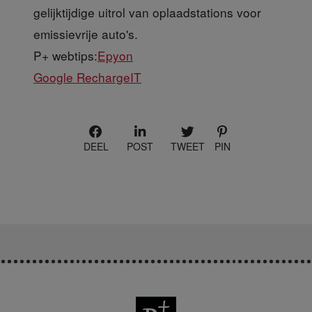
gelijktijdige uitrol van oplaadstations voor
emissievrije auto's.
P+ webtips:
Epyon
Google RechargeIT
DEEL
POST
TWEET
PIN