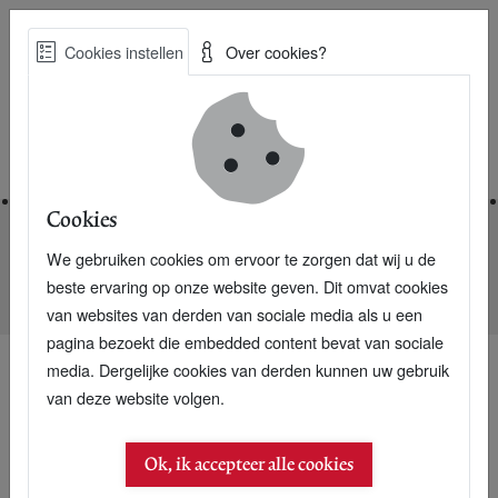
Skip
Cookies instellen
Over cookies?
to
Zoe
main
Best Practices voor een duurzame toekomst
content
Home
Cookies
We gebruiken cookies om ervoor te zorgen dat wij u de
Home
Nieuwsarchief
beste ervaring op onze website geven. Dit omvat cookies
Epyon laadt elektrisch voertuig binnen kwartier op
van websites van derden van sociale media als u een
pagina bezoekt die embedded content bevat van sociale
media. Dergelijke cookies van derden kunnen uw gebruik
van deze website volgen.
13 september 2007
Epyon laadt elektrisch
Ok, ik accepteer alle cookies