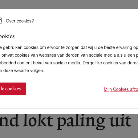
 een duurzame toekomst
Over cookies?
ookies
artnerschap
Over ons
Contact
 gebruiken cookies om ervoor te zorgen dat wij u de beste ervaring o
t omvat cookies van websites van derden van sociale media als u een 
bedded content bevat van sociale media. Dergelijke cookies van der
n deze website volgen.
Waddenzee
Mijn Cookies afzon
lle cookies
07
d lokt paling uit