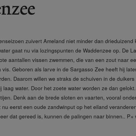
nzee
stenseizoen zuivert Ameland niet minder dan drieduizend
water gaat nu via lozingspunten de Waddenzee op. De L
rote aantallen vissen zwemmen, die van een zout naar een
n vis. Geboren als larve in de Sargasso Zee heeft hij late
den. Daarom willen we straks de schuiven in de duikers 
ij laag water. Door het zoete water worden ze dan gelokt
tijen. Denk aan de brede sloten en vaarten, vooral onder
 nu eerst een oude zandwinput op het eiland veranderen
eer dat gereed is, kunnen de palingen naar binnen.. P+