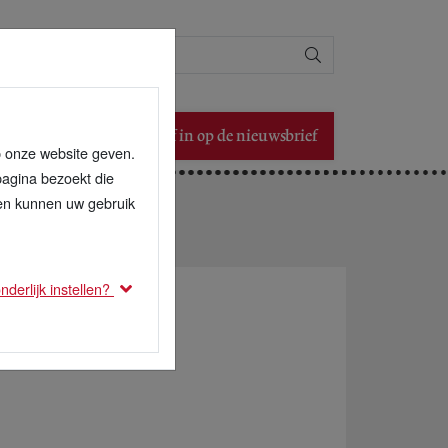
Zoeken
Schrijf in op de nieuwsbrief
p onze website geven.
pagina bezoekt die
den kunnen uw gebruik
derlijk instellen?