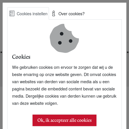
Skip
Cookies instellen
Over cookies?
to
Zoe
main
Best Practices voor een duurzame toekomst
content
Home
Cookies
We gebruiken cookies om ervoor te zorgen dat wij u de
Home
Nieuwsarchief
beste ervaring op onze website geven. Dit omvat cookies
Kopenhagen wil eerste fietsstad Europa worden
van websites van derden van sociale media als u een
pagina bezoekt die embedded content bevat van sociale
media. Dergelijke cookies van derden kunnen uw gebruik
van deze website volgen.
18 september 2007
Kopenhagen wil eerste
Ok, ik accepteer alle cookies