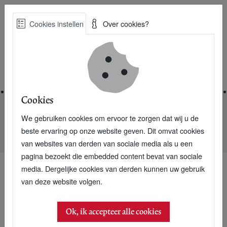
Skip
Cookies instellen
Over cookies?
to
Zoe
main
Best Practices voor een duurzame toekomst
content
Home
Cookies
We gebruiken cookies om ervoor te zorgen dat wij u de
Home
Nieuwsarchief
beste ervaring op onze website geven. Dit omvat cookies
Biologische kunstenaarschocolade Charlemange
van websites van derden van sociale media als u een
pagina bezoekt die embedded content bevat van sociale
media. Dergelijke cookies van derden kunnen uw gebruik
van deze website volgen.
Ok, ik accepteer alle cookies