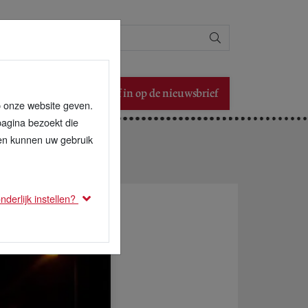
Zoeken
Schrijf in op de nieuwsbrief
p onze website geven.
pagina bezoekt die
den kunnen uw gebruik
derlijk instellen?