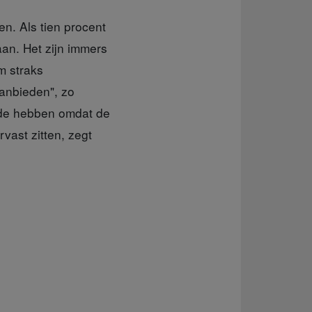
n. Als tien procent
 aan. Het zijn immers
m straks
aanbieden", zo
arde hebben omdat de
vast zitten, zegt