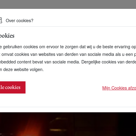
 een duurzame toekomst
Over cookies?
ookies
artnerschap
Over ons
Contact
 gebruiken cookies om ervoor te zorgen dat wij u de beste ervaring o
t omvat cookies van websites van derden van sociale media als u een 
bedded content bevat van sociale media. Dergelijke cookies van der
n deze website volgen.
ordt mobiliteitsmakelaar NS
Mijn Cookies afzon
lle cookies