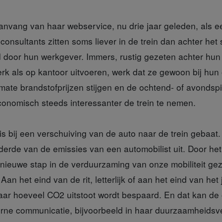
anvang van haar webservice, nu drie jaar geleden, als ee
 consultants zitten soms liever in de trein dan achter het
oor hun werkgever. Immers, rustig gezeten achter hun 
erk als op kantoor uitvoeren, werk dat ze gewoon bij hu
mate brandstofprijzen stijgen en de ochtend- of avondspi
economisch steeds interessanter de trein te nemen.
is bij een verschuiving van de auto naar de trein gebaat.
-derde van de emissies van een automobilist uit. Door h
nieuwe stap in de verduurzaming van onze mobiliteit gez
an het eind van de rit, letterlijk of aan het eind van het 
laar hoeveel CO2 uitstoot wordt bespaard. En dat kan d
erne communicatie, bijvoorbeeld in haar duurzaamheidsv