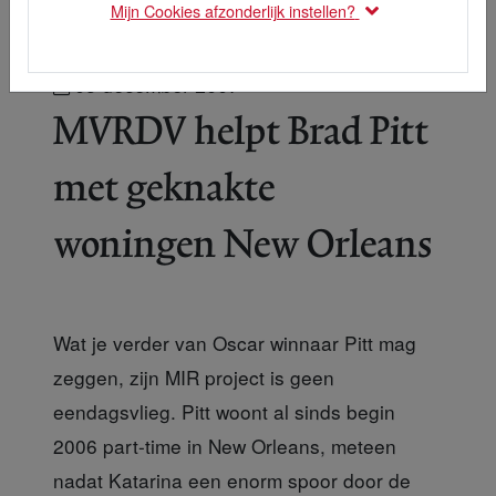
Mijn Cookies afzonderlijk instellen?
05 december 2007
MVRDV helpt Brad Pitt
met geknakte
woningen New Orleans
Wat je verder van Oscar winnaar Pitt mag
zeggen, zijn MIR project is geen
eendagsvlieg. Pitt woont al sinds begin
2006 part-time in New Orleans, meteen
nadat Katarina een enorm spoor door de