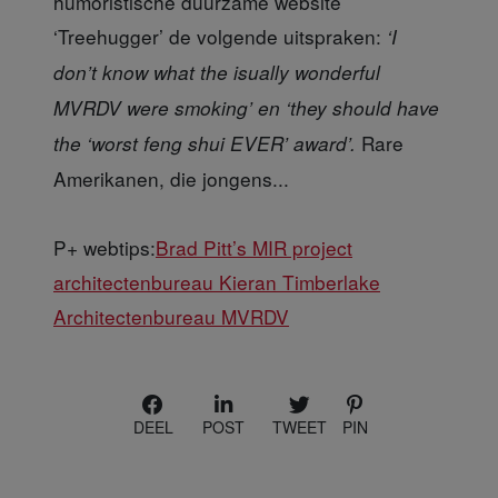
humoristische duurzame website
‘Treehugger’ de volgende uitspraken:
‘I
don’t know what the isually wonderful
MVRDV were smoking’ en ‘they should have
Rare
the ‘worst feng shui EVER’ award’.
Amerikanen, die jongens...
P+ webtips:
Brad Pitt’s MIR project
architectenbureau Kieran Timberlake
Architectenbureau MVRDV
DEEL
POST
TWEET
PIN