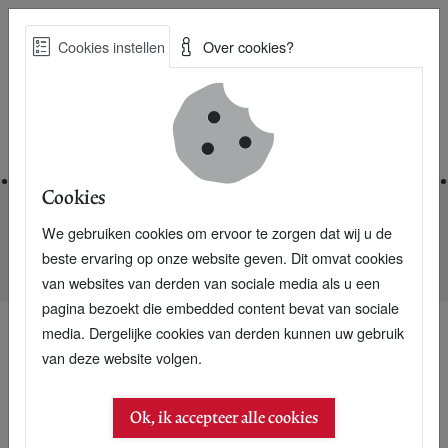
Skip
Cookies instellen
Over cookies?
to
Zoe
main
Best Practices voor een duurzame toekomst
content
Home
Cookies
We gebruiken cookies om ervoor te zorgen dat wij u de
Home
Nieuwsarchief
beste ervaring op onze website geven. Dit omvat cookies
MVRDV helpt Brad Pitt met geknakte woningen New Orleans
van websites van derden van sociale media als u een
pagina bezoekt die embedded content bevat van sociale
media. Dergelijke cookies van derden kunnen uw gebruik
van deze website volgen.
Ok, ik accepteer alle cookies