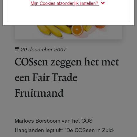
Mijn Cookies afzonderlijk instellen?
20 december 2007
COSsen zeggen het met
een Fair Trade
Fruitmand
Marloes Borsboom van het COS
Haaglanden legt uit: "De COSsen in Zuid-