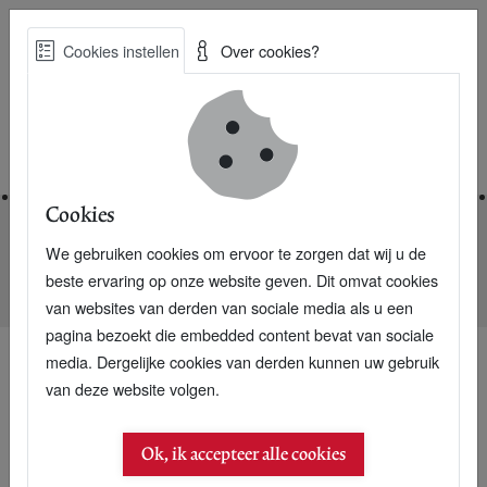
Skip
Cookies instellen
Over cookies?
to
Zoe
main
Best Practices voor een duurzame toekomst
content
Home
Cookies
We gebruiken cookies om ervoor te zorgen dat wij u de
Home
Nieuwsarchief
beste ervaring op onze website geven. Dit omvat cookies
COSsen zeggen het met een Fair Trade Fruitmand
van websites van derden van sociale media als u een
pagina bezoekt die embedded content bevat van sociale
media. Dergelijke cookies van derden kunnen uw gebruik
van deze website volgen.
Ok, ik accepteer alle cookies