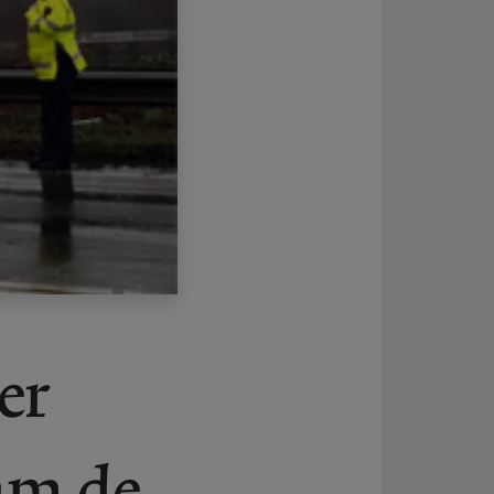
er
jam de