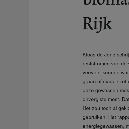
Rijk
Klaas de Jong schrijf
reststromen van de v
veevoer kunnen word
graan of maïs inzett
deze gewassen mest 
onvergiste mest. Da
Het zou toch al gek 
gebruiken. Het rappor
energiegewassen, ma