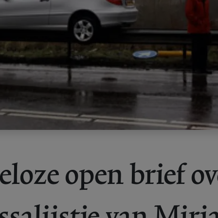
loze open brief ov
salijstje van Mir