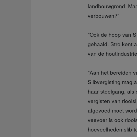
landbouwgrond. Maa
verbouwen?"
"Ook de hoop van Sh
gehaald. Stro kent a
van de houtindustri
"Aan het bereiden va
Slibvergisting mag al
haar stoelgang, als
vergisten van riools
afgevoed moet worde
veevoer is ook riool
hoeveelheden slib te