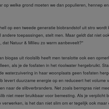
r op welke grond moeten we dan populieren, hennep en 
ell op een tweede generatie biobrandstof uit stro wordt 
l andere toepassingen, stelt men. Maar geldt dat niet oo
e, dat Natuur & Milieu zo warm aanbeveelt?"
n biogas uit rioolslib heeft men tenslotte ook een opmerk
leen, als je de fosfaten in het rioolwater hergebruikt. St
 de waterzuivering in haar woonplaats geen fosfaten herg
lib levert duurzame energie op en reduceert het volume va
n naar de slibverbranders. Net zoals bermgras niet meer
slib niet meer bruikbaar voor bemesting. Als je verplich
 verwerken, is het dan niet slim om er tegelijk ook maar 