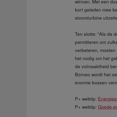
winnen. Met een duwt
kort geleden mee b
stoomturbine uitzett
Ten slotte: "Als de 
permitteren om zulk
verbeteren, moeten
het nodig om het ge
de volmaaktheid bere
Borneo wordt het o
enorme bossen verni
P+ webtip:
Energiep
P+ webtip:
Goede en