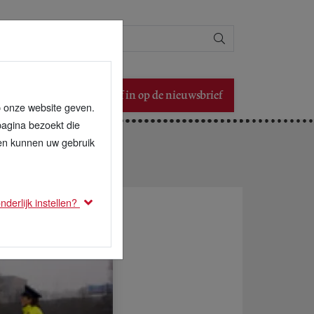
Zoeken
Schrijf in op de nieuwsbrief
p onze website geven.
pagina bezoekt die
den kunnen uw gebruik
derlijk instellen?