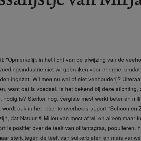
t: "Opmerkelijk in het licht van de afwijzing van de veehou
oedingsindustrie niet wil gebruiken voor energie, omdat 
en ingezet. Wil men nu wel of niet veehouderij? Uiteraa
en, want dat is voedsel. Is het bekend bij deze stichting, 
nodig is? Sterker nog, vergiste mest werkt beter en mili
t wordt ook in het recente overheidsrapport "Schoon en 
zijn, dat Natuur & Milieu van mest af wil en alleen maar k
t is positief over de teelt van olifantsgras, populieren, 
ar sterk tegen de teelt van suikerbieten en maïs vanwe