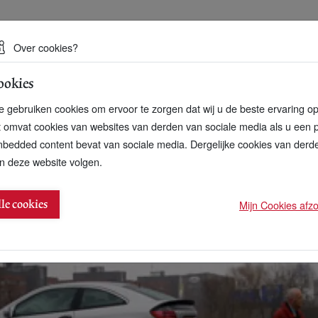
 een duurzame toekomst
Over cookies?
ookies
artnerschap
Over ons
Contact
 gebruiken cookies om ervoor te zorgen dat wij u de beste ervaring o
t omvat cookies van websites van derden van sociale media als u een 
bedded content bevat van sociale media. Dergelijke cookies van der
n deze website volgen.
r biomassalijstje van Mirjam de Rijk
Mijn Cookies afzon
lle cookies