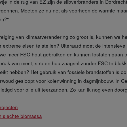
je in de rug van EZ zijn de slibverbranders in Dordrech
egonnen. Moeten ze nu net als voorheen de warmte maar
en?"
dreiging van klimaatverandering zo groot is, kunnen we h
e extreme eisen te stellen? Uiteraard moet de intensieve
 we meer FSC-hout gebruiken en kunnen fosfaten gaan t
bruik van mest, stro en houtzaagsel zonder FSC te blokk
ikt hebben? Het gebruik van fossiele brandstoffen is ook 
erwoud gesloopt voor kolenwinning in dagmijnbouw. In 
etigd voor olie uit teerzanden. Zo kan ik nog even door
rojecten
 slechte biomassa