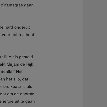
olifantsgras gaan
keihard onderuit
k voor het resthout
elijke eis gesteld.
aakt Mirjam de Rijk
ebruikt? Het
n het slib, dat
 bruikbaar is als
t bent om de enorme
energie uit te gaan