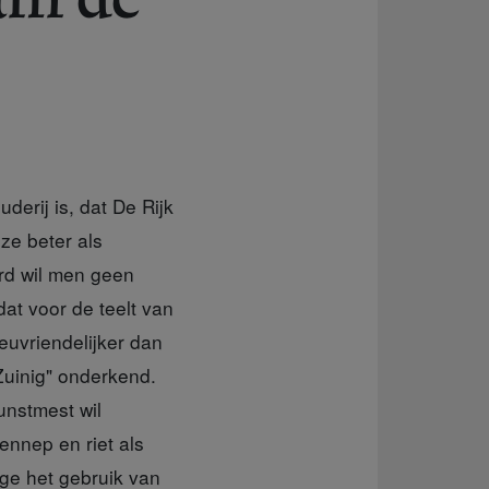
derij is, dat De Rijk
ze beter als
rd wil men geen
dat voor de teelt van
euvriendelijker dan
Zuinig" onderkend.
unstmest wil
hennep en riet als
ge het gebruik van