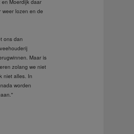
t en Moerdijk daar
 weer lozen en de
et ons dan
 veehouderij
erugwinnen. Maar is
eren zolang we niet
niet alles. In
Canada worden
gaan."