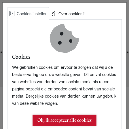
Skip
Cookies instellen
Over cookies?
to
Zoe
main
Best Practices voor een duurzame toekomst
content
Home
Cookies
We gebruiken cookies om ervoor te zorgen dat wij u de
Home
Nieuwsarchief
beste ervaring op onze website geven. Dit omvat cookies
Meter maakt zonnestroomproductie ingewikkeld
van websites van derden van sociale media als u een
pagina bezoekt die embedded content bevat van sociale
media. Dergelijke cookies van derden kunnen uw gebruik
van deze website volgen.
08 februari 2008
Meter maakt
Ok, ik accepteer alle cookies