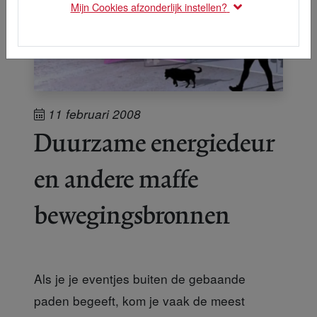
Mijn Cookies afzonderlijk instellen?
11 februari 2008
Duurzame energiedeur
en andere maffe
bewegingsbronnen
Als je je eventjes buiten de gebaande
paden begeeft, kom je vaak de meest