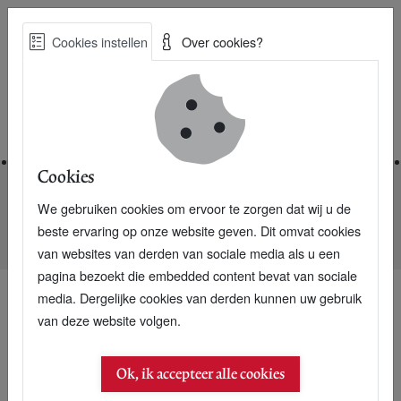
Skip
Cookies instellen
Over cookies?
to
Zoe
main
Best Practices voor een duurzame toekomst
content
Home
Cookies
We gebruiken cookies om ervoor te zorgen dat wij u de
Home
Nieuwsarchief
beste ervaring op onze website geven. Dit omvat cookies
Duurzame energiedeur en andere maffe bewegingsbronnen
van websites van derden van sociale media als u een
pagina bezoekt die embedded content bevat van sociale
media. Dergelijke cookies van derden kunnen uw gebruik
van deze website volgen.
Ok, ik accepteer alle cookies