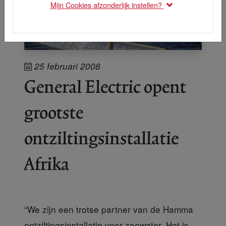
Mijn Cookies afzonderlijk instellen?
25 februari 2008
General Electric opent
grootste
ontziltingsinstallatie
Afrika
“We zijn een trotse partner van de Hamma
ontziltingsinstallatie voor zeewater. Het is