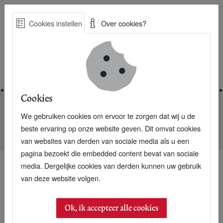
Skip
Cookies instellen
Over cookies?
to
Zoe
main
Best Practices voor een duurzame toekomst
content
Home
Cookies
We gebruiken cookies om ervoor te zorgen dat wij u de
Home
Nieuwsarchief
beste ervaring op onze website geven. Dit omvat cookies
General Electric opent grootste ontziltingsinstallatie Afrika
van websites van derden van sociale media als u een
pagina bezoekt die embedded content bevat van sociale
media. Dergelijke cookies van derden kunnen uw gebruik
van deze website volgen.
Ok, ik accepteer alle cookies