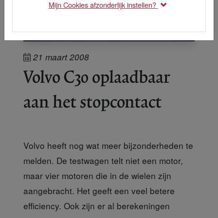
Mijn Cookies afzonderlijk instellen?
21 maart 2008
Volvo C30 oplaadbaar
aan het stopcontact
Volvo heeft nog wat meer bijzonderheden te
melden. De testwagen telt niet een motor,
maar vier motoren die in de wielen zijn
aangebracht. Het geeft een veel betere
efficiency. Ook zijn er al berekeningen