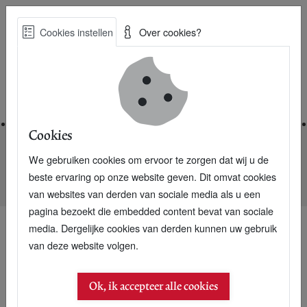
Skip
Cookies instellen
Over cookies?
to
Zoe
main
Best Practices voor een duurzame toekomst
content
Home
Cookies
We gebruiken cookies om ervoor te zorgen dat wij u de
Home
Nieuwsarchief
beste ervaring op onze website geven. Dit omvat cookies
Volvo C30 oplaadbaar aan het stopcontact
van websites van derden van sociale media als u een
pagina bezoekt die embedded content bevat van sociale
media. Dergelijke cookies van derden kunnen uw gebruik
van deze website volgen.
Ok, ik accepteer alle cookies