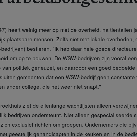
7) heeft weinig meer op met de overheid, na tientallen j
ijk plaatsbare mensen. Zelfs niet met lokale overheden, 
edrijven) bestieren. "Ik heb daar hele goede directeur
eid om op te bouwen. De WSW-bedrijven zijn vooral een
 van politiek geneuzel, en daardoor een goed bedoelde
sluiten gemeenten dat een WSW-bedrijf geen constante f
n ander college, die het weer niet snapt."
. Broekhuis ziet de ellenlange wachtlijsten alleen verdwij
jk bedrijven ondersteunt. Niet alleen gespecialiseerde s
zich exclusief richten om groepen. Ondernemers die bij
met geestelijk gehandicapten in de keuken en in de bedie