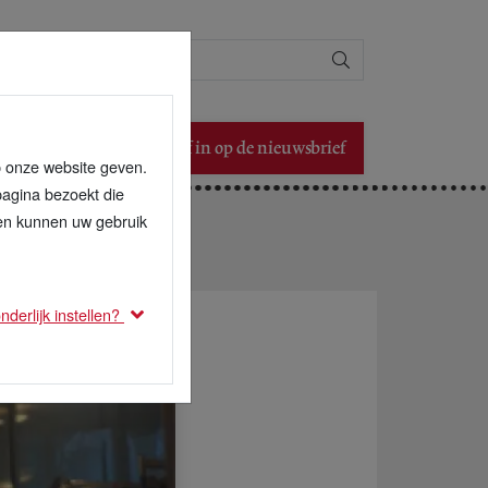
Zoeken
Schrijf in op de nieuwsbrief
p onze website geven.
pagina bezoekt die
den kunnen uw gebruik
derlijk instellen?