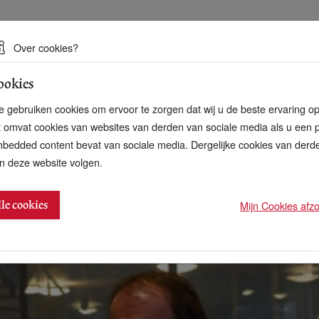
 een duurzame toekomst
Over cookies?
ookies
artnerschap
Over ons
Contact
 gebruiken cookies om ervoor te zorgen dat wij u de beste ervaring o
t omvat cookies van websites van derden van sociale media als u een 
bedded content bevat van sociale media. Dergelijke cookies van der
n deze website volgen.
nst nemen arbeidsongeschikten
Mijn Cookies afzon
lle cookies