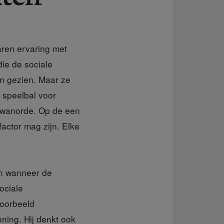
aren ervaring met
die de sociale
en gezien. Maar ze
 speelbal voor
 wanorde. Op de een
actor mag zijn. Elke
nen wanneer de
ociale
voorbeeld
ning. Hij denkt ook