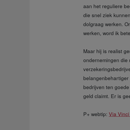
aan het reguliere b
die snel ziek kunnen
dolgraag werken. Om
werken, word ik bete
Maar hij is realist g
ondernemingen die m
verzekeringsbedrijv
belangenbehartiger b
bedrijven ten goede 
geld claimt. Er is g
P+ webtip:
Via Vinc