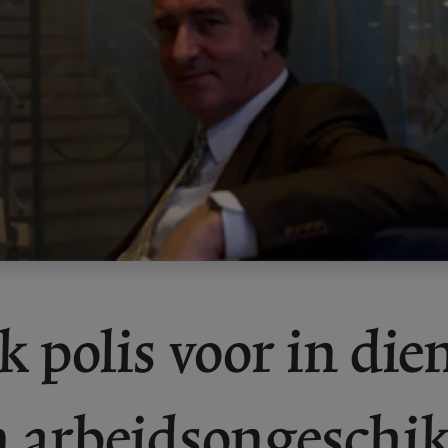
k polis voor in die
 arbeidsongeschi