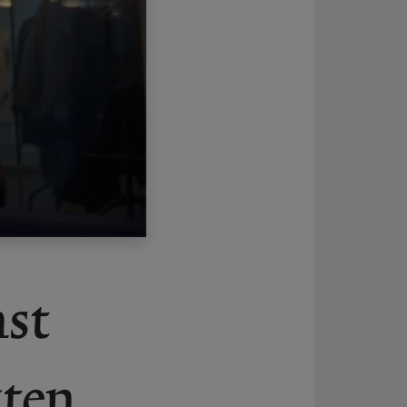
nst
kten