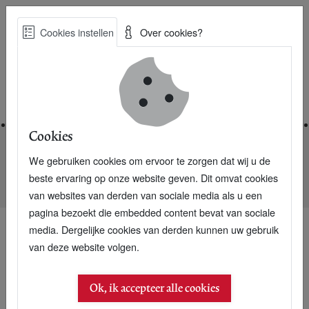
Skip
Cookies instellen
Over cookies?
to
Zoe
main
Best Practices voor een duurzame toekomst
content
Home
Cookies
We gebruiken cookies om ervoor te zorgen dat wij u de
Home
Nieuwsarchief
beste ervaring op onze website geven. Dit omvat cookies
Hotel Sterrenberg ontwerpt zuiniger sauna
van websites van derden van sociale media als u een
pagina bezoekt die embedded content bevat van sociale
media. Dergelijke cookies van derden kunnen uw gebruik
van deze website volgen.
Ok, ik accepteer alle cookies