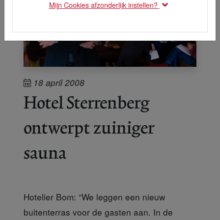
Mijn Cookies afzonderlijk instellen?
18 april 2008
Hotel Sterrenberg
ontwerpt zuiniger
sauna
Hotelier Bom: “We leggen een nieuw
buitenterras voor de gasten aan. In de