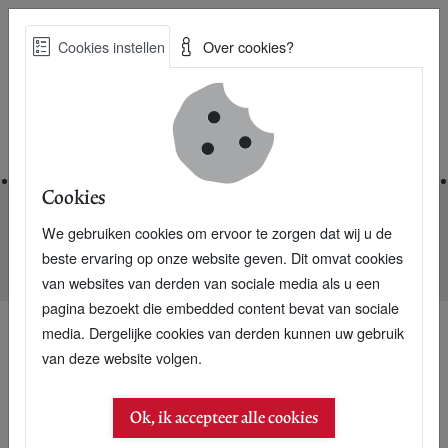
Skip
Cookies instellen
Over cookies?
to
Zoe
main
Best Practices voor een duurzame toekomst
content
Home
Cookies
We gebruiken cookies om ervoor te zorgen dat wij u de
Home
Nieuwsarchief
beste ervaring op onze website geven. Dit omvat cookies
Mini-algenfabriek AlgaeLink te koop voor 70.000 euro
van websites van derden van sociale media als u een
pagina bezoekt die embedded content bevat van sociale
media. Dergelijke cookies van derden kunnen uw gebruik
van deze website volgen.
Ok, ik accepteer alle cookies