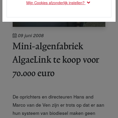
Mijn Cookies afzonderlijk instellen?
09 juni 2008
Mini-algenfabriek
AlgaeLink te koop voor
70.000 euro
De oprichters en directeuren Hans and
Marco van de Ven zijn er trots op dat er aan
hun systeem van biodiesel maken geen